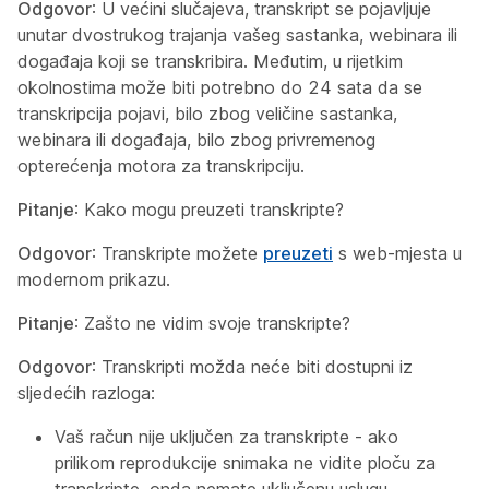
Odgovor
: U većini slučajeva, transkript se pojavljuje
unutar dvostrukog trajanja vašeg sastanka, webinara ili
događaja koji se transkribira. Međutim, u rijetkim
okolnostima može biti potrebno do 24 sata da se
transkripcija pojavi, bilo zbog veličine sastanka,
webinara ili događaja, bilo zbog privremenog
opterećenja motora za transkripciju.
Pitanje
: Kako mogu preuzeti transkripte?
Odgovor
: Transkripte možete
preuzeti
s web-mjesta u
modernom prikazu.
Pitanje
: Zašto ne vidim svoje transkripte?
Odgovor
: Transkripti možda neće biti dostupni iz
sljedećih razloga:
Vaš račun nije uključen za transkripte - ako
prilikom reprodukcije snimaka ne vidite ploču za
transkripte, onda nemate uključenu uslugu