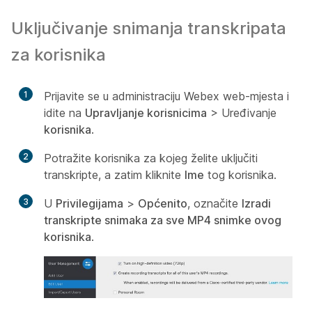
Uključivanje snimanja transkripata
za korisnika
1
Prijavite se u administraciju Webex web-mjesta i
idite na
Upravljanje korisnicima
> Uređivanje
korisnika
.
2
Potražite korisnika za kojeg želite uključiti
transkripte, a zatim kliknite
Ime
tog korisnika.
3
U
Privilegijama
>
Općenito
, označite
Izradi
transkripte snimaka za sve MP4 snimke ovog
korisnika
.