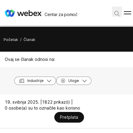
Centar za pomoć
Početak
/
Članak
Ovaj se članak odnosi na:
Industrije
Uloge
19. svibnja 2025. |
1822 prikaz(i) |
0 osobe(a) su to označile kao korisno
Pretplata