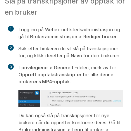
Slå på transkripsjoner av opptak for
en bruker
1
Logg inn på Webex nettstedsadministrasjon og
gå til
Brukeradministrasjon
>
Rediger bruker
.
2
Søk etter brukeren du vil slå på transkripsjoner
for, og klikk deretter på
Navn
for den brukeren.
3
I
privilegiene
>
Generelt
-delen, merk av for
Opprett opptakstranskripter for alle denne
brukerens MP4-opptak
.
Du kan også slå på transkripsjoner for nye
brukere når du oppretter kontoene deres. Gå til
Brukeradministrasjon
>
Legg til bruker
>