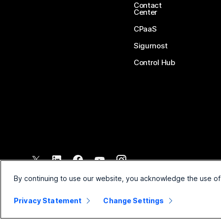
Contact
Center
CPaaS
Sigurnost
Control Hub
©
2026
Cisco i/ili njegova povezana društva. Sva prava pridržana.
By continuing to use our website, you acknowledge the use of
Privacy Statement
Change Settings