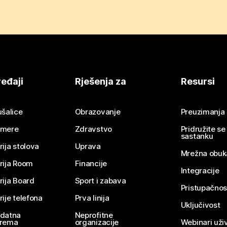
eđaji
Rješenja za
Resursi
ušalice
Obrazovanje
Preuzimanja
mere
Zdravstvo
Pridružite s
sastanku
rija stolova
Uprava
Mrežna obuk
rija Room
Financije
Integracije
rija Board
Sport i zabava
Pristupačnos
rije telefona
Prva linija
Uključivost
datna
Neprofitne
rema
organizacije
Webinari uživ