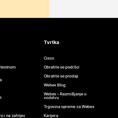
Tvrtka
Cisco
e testnom
Obratite se podršci
Obratite se prodaji
a
Webex Blog
Webex – Razmišljanje o
t
vodstvu
Trgovina opreme za Webex
o i na zahtjev
Karijera