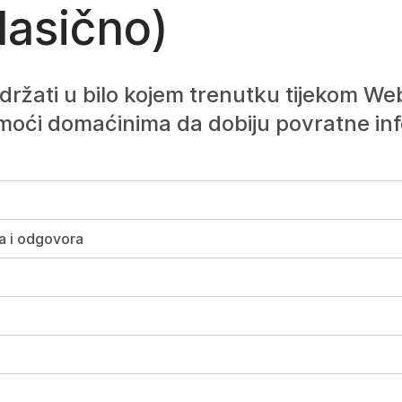
lasično)
održati u bilo kojem trenutku tijekom W
moći domaćinima da dobiju povratne inf
ja i odgovora