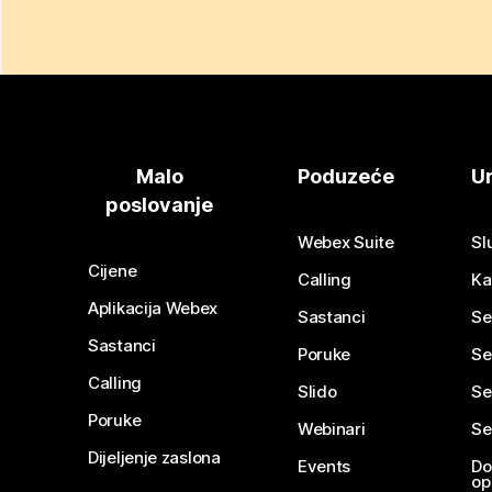
Malo
Poduzeće
Ur
poslovanje
Webex Suite
Sl
Cijene
Calling
Ka
Aplikacija Webex
Sastanci
Se
Sastanci
Poruke
Se
Calling
Slido
Se
Poruke
Webinari
Se
Dijeljenje zaslona
Events
Do
op