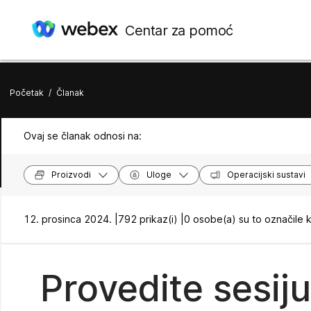
Centar za pomoć
Početak
/
Članak
Ovaj se članak odnosi na:
Proizvodi
Uloge
Operacijski sustavi
12. prosinca 2024. |
792 prikaz(i) |
0 osobe(a) su to označile 
Provedite sesiju