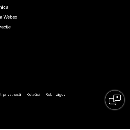
nica
za Webex
vacije
ti privatnosti
Kolačići
Robni žigovi