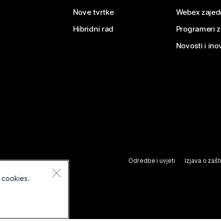
Nove tvrtke
Webex zajed
Hibridni rad
Programeri 
Novosti i ino
Odredbe i uvjeti
Izjava o zašti
 cookies.