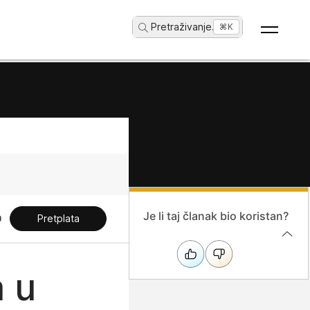
Pretraživanje
...
⌘K
Je li taj članak bio koristan?
Pretplata
a u