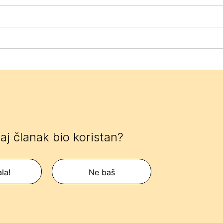
 taj članak bio koristan?
la!
Ne baš