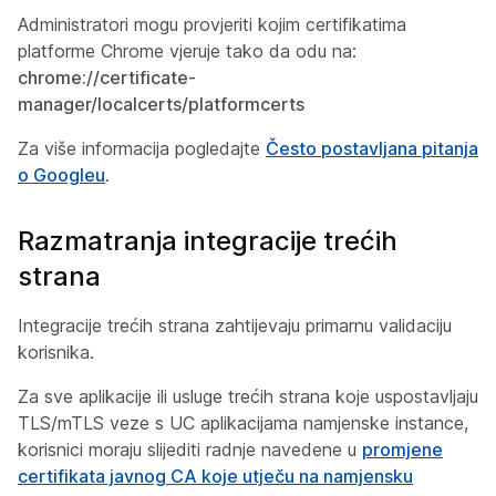
Administratori mogu provjeriti kojim certifikatima
platforme Chrome vjeruje tako da odu na:
chrome://certificate-
manager/localcerts/platformcerts
Za više informacija pogledajte
Često postavljana pitanja
o Googleu
.
Razmatranja integracije trećih
strana
Integracije trećih strana zahtijevaju primarnu validaciju
korisnika.
Za sve aplikacije ili usluge trećih strana koje uspostavljaju
TLS/mTLS veze s UC aplikacijama namjenske instance,
korisnici moraju slijediti radnje navedene u
promjene
certifikata javnog CA koje utječu na namjensku