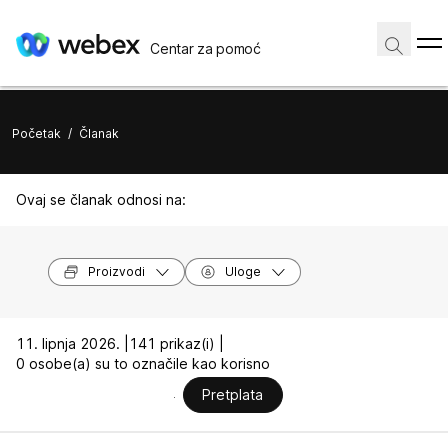
Centar za pomoć
Početak
/
Članak
Ovaj se članak odnosi na:
Proizvodi
Uloge
11. lipnja 2026. |
141 prikaz(i) |
0 osobe(a) su to označile kao korisno
Pretplata