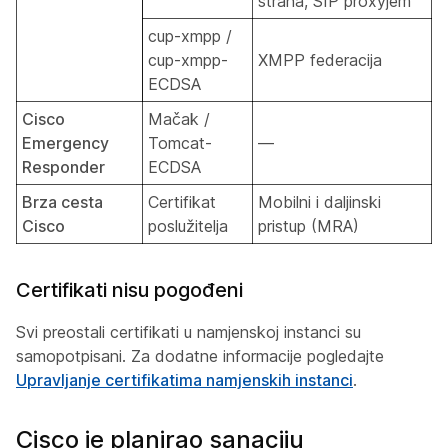
strana, SIP proxyjem
cup-xmpp /
cup-xmpp-
XMPP federacija
ECDSA
Cisco
Mačak /
Emergency
Tomcat-
—
Responder
ECDSA
Brza cesta
Certifikat
Mobilni i daljinski
Cisco
poslužitelja
pristup (MRA)
Certifikati nisu pogođeni
Svi preostali certifikati u namjenskoj instanci su
samopotpisani. Za dodatne informacije pogledajte
Upravljanje certifikatima namjenskih instanci
.
Cisco je planirao sanaciju