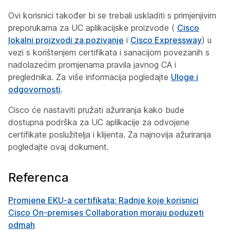
Ovi korisnici također bi se trebali uskladiti s primjenjivim
preporukama za UC aplikacijske proizvode (
Cisco
lokalni proizvodi za pozivanje
i
Cisco Expressway
) u
vezi s korištenjem certifikata i sanacijom povezanih s
nadolazećim promjenama pravila javnog CA i
preglednika. Za više informacija pogledajte
Uloge i
odgovornosti
.
Cisco će nastaviti pružati ažuriranja kako bude
dostupna podrška za UC aplikacije za odvojene
certifikate poslužitelja i klijenta. Za najnovija ažuriranja
pogledajte ovaj dokument.
Referenca
Promjene EKU-a certifikata: Radnje koje korisnici
Cisco On-premises Collaboration moraju poduzeti
odmah