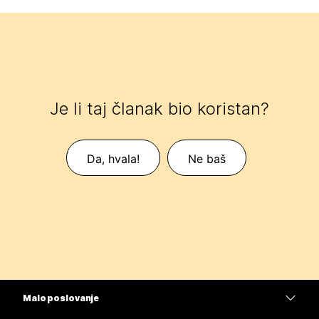
Je li taj članak bio koristan?
Da, hvala!
Ne baš
Malo poslovanje