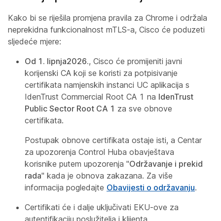
Kako bi se riješila promjena pravila za Chrome i održala
neprekidna funkcionalnost mTLS-a, Cisco će poduzeti
sljedeće mjere:
Od 1. lipnja
2026.
, Cisco će promijeniti javni
korijenski CA koji se koristi za potpisivanje
certifikata namjenskih instanci UC aplikacija s
IdenTrust Commercial Root CA 1 na
IdenTrust
Public Sector Root CA 1
za sve obnove
certifikata.
Postupak obnove certifikata ostaje isti, a Centar
za upozorenja Control Huba obavještava
korisnike putem upozorenja "
Održavanje i prekid
rada
" kada je obnova zakazana. Za više
informacija pogledajte
Obavijesti o održavanju
.
Certifikati će i dalje uključivati EKU-ove za
autentifikaciju poslužitelja i klijenta.