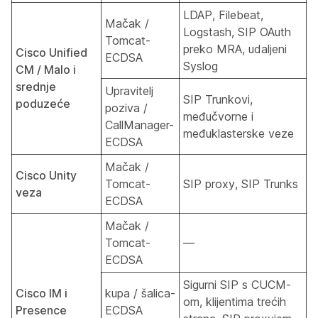
LDAP, Filebeat,
Mačak /
Logstash, SIP OAuth
Tomcat-
preko MRA, udaljeni
Cisco Unified
ECDSA
Syslog
CM / Malo i
srednje
Upravitelj
SIP Trunkovi,
poduzeće
poziva /
međučvorne i
CallManager-
međuklasterske veze
ECDSA
Mačak /
Cisco Unity
Tomcat-
SIP proxy, SIP Trunks
veza
ECDSA
Mačak /
Tomcat-
—
ECDSA
Sigurni SIP s CUCM-
Cisco IM i
kupa / šalica-
om, klijentima trećih
Presence
ECDSA