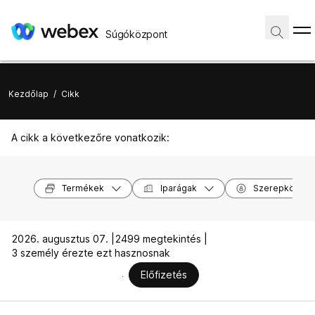
Súgóközpont
Kezdőlap
/
Cikk
A cikk a következőre vonatkozik:
Termékek
Iparágak
Szerepkörök
2026. augusztus 07. |
2499 megtekintés |
3 személy érezte ezt hasznosnak
Előfizetés