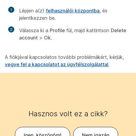
1
Lépjen a(z)
felhasználói központba
, és
jelentkezzen be.
2
Válassza ki a
Profile
fül, majd kattintson
Delete
account
>
Ok
.
A fiókjával kapcsolatos további problémákért, kérjük,
vegye fel a kapcsolatot az ügyfélszolgálattal
.
Hasznos volt ez a cikk?
Igen, köszönöm!
Nem igazán