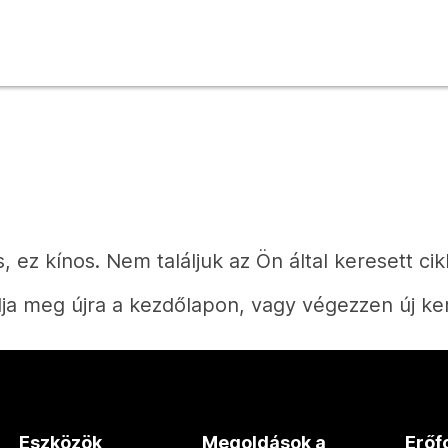
, ez kínos. Nem találjuk az Ön által keresett cik
ja meg újra a kezdőlapon, vagy végezzen új ke
Kezdőlap
Eszközök
Megoldások a
Erőf
Válaszra van szüksége?