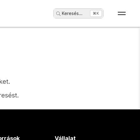
Keresés
...
⌘K
ket.
resést.
orrások
Vállalat