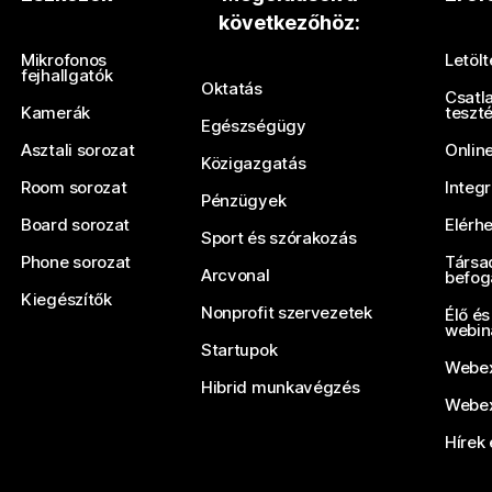
következőhöz:
Küldjön be egy kérdést
Mikrofonos
Letöl
fejhallgatók
Oktatás
Csatl
Kamerák
teszt
Egészségügy
Asztali sorozat
Onlin
Közigazgatás
Room sorozat
Integ
Pénzügyek
Board sorozat
Elérh
Sport és szórakozás
Phone sorozat
Társa
Arcvonal
befog
Kiegészítők
Nonprofit szervezetek
Élő és
webin
Startupok
Webex
Hibrid munkavégzés
Webex
Hírek 