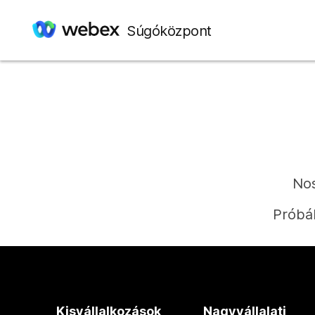
Súgóközpont
Nos
Próbál
Kisvállalkozások
Nagyvállalati