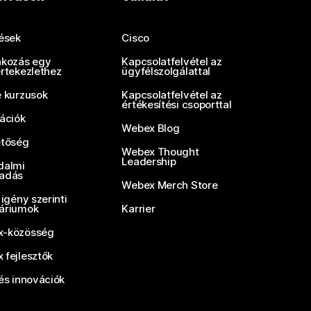
tések
Cisco
akozás egy
Kapcsolatfelvétel az
értekezlethez
ügyfélszolgálattal
e kurzusok
Kapcsolatfelvétel az
értékesítési csoporttal
rációk
Webex Blog
etőség
Webex Thought
Leadership
dalmi
adás
Webex Merch Store
 igény szerinti
áriumok
Karrier
-közösség
 fejlesztők
és innovációk