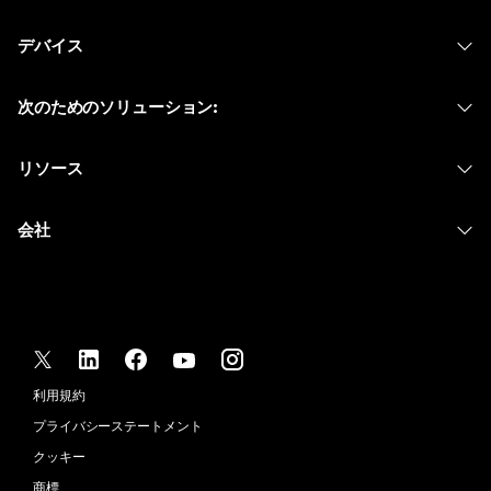
Webex アプリ
Webex スイート
何をお探しですか?
デバイス
Meetings
Calling
ヘッドセット
Calling
質問を投稿してください
次のためのソリューション:
Meetings
カメラ
メッセージング
教育
メッセージング
リソース
Desk シリーズ
画面共有
ヘルスケア
Slido
ダウンロード
Room シリーズ
会社
行政
ウェビナー
テストミーティングに参加
Board シリーズ
Cisco
財務
Events
オンラインクラス
Phone シリーズ
サポートへお問い合わせ
スポーツとエンターテインメント
Contact Center
インテグレーション
アクセサリ
セールスに問い合わせ
フロントライン
CPaaS
アクセシビリティ
利用規約
Webex Blog
非営利
セキュリティ
インクルージョン
プライバシーステートメント
Webex ソート リーダーシップ
スタートアップ
Control Hub
クッキー
ライブ & オンデマンド ウェビナー
Webex Merch Store
商標
ハイブリッド ワーク