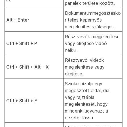
panelek területe között.
Dokumentummegosztásko
Alt + Enter
r teljes képernyős
megjelenítés szükséges.
Résztvevők megjelenítése
Ctrl + Shift + P
vagy elrejtése videó
nélkül.
Résztvevői videók
Ctrl + Shift + Alt + X
megjelenítése vagy
elrejtése.
Szinkronizálja egy
megosztott oldal, dia
vagy rajztábla
Ctrl + Shift + Y
megjelenítését, hogy
mindenki ugyanazt a
nézetet lássa.