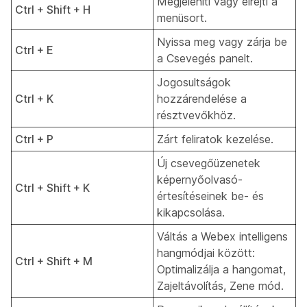
Megjeleníti vagy elrejti a
Ctrl + Shift + H
menüsort.
Nyissa meg vagy zárja be
Ctrl + E
a Csevegés panelt.
Jogosultságok
Ctrl + K
hozzárendelése a
résztvevőkhöz.
Ctrl + P
Zárt feliratok kezelése.
Új csevegőüzenetek
képernyőolvasó-
Ctrl + Shift + K
értesítéseinek be- és
kikapcsolása.
Váltás a Webex intelligens
hangmódjai között:
Ctrl + Shift + M
Optimalizálja a hangomat,
Zajeltávolítás, Zene mód.