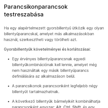
Parancsikonparancsok
testreszabása
Ha egy alapértelmezett gyorsbillentyű ütközik egy olyan
billentyűparancskal, amelyet más alkalmazásokban
használ, szerkesztheti vagy törölheti azt.
Gyorsbillentyűk követelményei és korlátozásai
:
Egy érvényes billentyűparancsnak egyedi
billentyűkombinációnak kell lennie, amelyet még
nem használtak egy másik billentyűparancs
definiálására az alkalmazáson belül.
A parancsikonok parancsonként legfeljebb négy
billentyűt tartalmazhatnak.
A következő billentyűk bármelyikét kombinálhatja
parancsonként egyszer:
Alt
,
Ctrl
,
Shift
, és egy