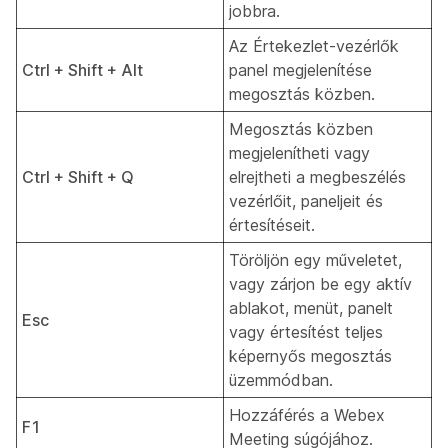
jobbra.
Az Értekezlet-vezérlők
Ctrl + Shift + Alt
panel megjelenítése
megosztás közben.
Megosztás közben
megjelenítheti vagy
Ctrl + Shift + Q
elrejtheti a megbeszélés
vezérlőit, paneljeit és
értesítéseit.
Töröljön egy műveletet,
vagy zárjon be egy aktív
ablakot, menüt, panelt
Esc
vagy értesítést teljes
képernyős megosztás
üzemmódban.
Hozzáférés a Webex
F1
Meeting súgójához.