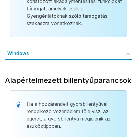
korlátozott akadálymentesítési funkciókat
támogat, amelyek csak a
Gyengénlátóknak szóló támogatás
szakaszra vonatkoznak.
Windows
Alapértelmezett billentyűparancsok
Ha a hozzárendelt gyorsbillentyűvel
rendelkező vezérlőelem fölé viszi az
egeret, a gyorsbillentyű megjelenik az
eszköztippben.