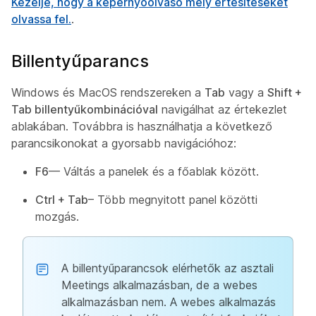
Kezelje, hogy a képernyőolvasó mely értesítéseket
olvassa fel.
.
Billentyűparancs
Windows és MacOS rendszereken a
Tab
vagy a
Shift +
Tab billentyűkombinációval
navigálhat az értekezlet
ablakában. Továbbra is használhatja a következő
parancsikonokat a gyorsabb navigációhoz:
F6
— Váltás a panelek és a főablak között.
Ctrl + Tab
– Több megnyitott panel közötti
mozgás.
A billentyűparancsok elérhetők az asztali
Meetings alkalmazásban, de a webes
alkalmazásban nem. A webes alkalmazás