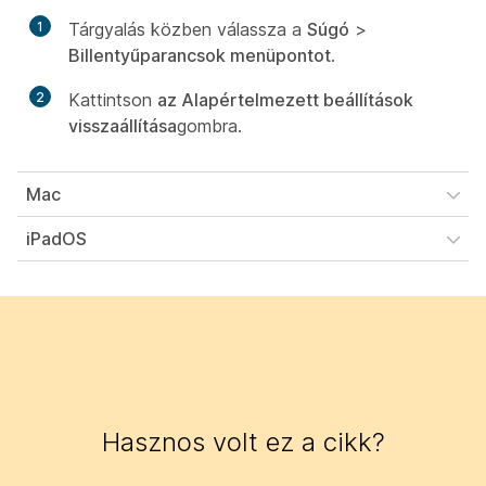
1
Tárgyalás közben válassza a
Súgó
>
Billentyűparancsok menüpontot
.
2
Kattintson
az Alapértelmezett beállítások
visszaállítása
gombra.
Mac
iPadOS
Hasznos volt ez a cikk?