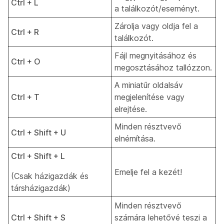
Ctrl + L
a találkozót/eseményt.
Zárolja vagy oldja fel a
Ctrl + R
találkozót.
Fájl megnyitásához és
Ctrl + O
megosztásához tallózzon.
A miniatűr oldalsáv
Ctrl + T
megjelenítése vagy
elrejtése.
Minden résztvevő
Ctrl + Shift + U
elnémítása.
Ctrl + Shift + L
Emelje fel a kezét!
(Csak házigazdák és
társházigazdák)
Minden résztvevő
Ctrl + Shift + S
számára lehetővé teszi a