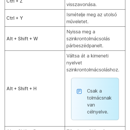
Ctrl + Z
visszavonása.
Ismételje meg az utolsó
Ctrl + Y
műveletet.
Nyissa meg a
Alt + Shift + W
szinkrontolmácsolás
párbeszédpanelt.
Váltsa át a kimeneti
nyelvet
szinkrontolmácsoláshoz.
Alt + Shift + H
Csak a
tolmácsnak
van
célnyelve.