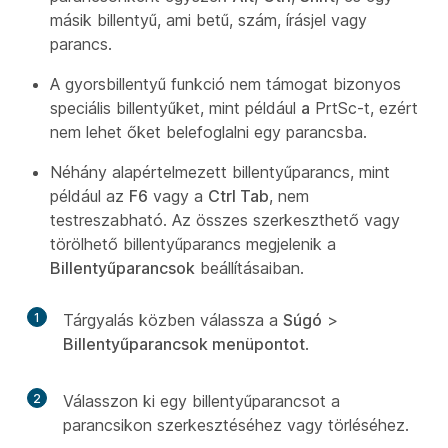
másik billentyű, ami betű, szám, írásjel vagy
parancs.
A gyorsbillentyű funkció nem támogat bizonyos
speciális billentyűket, mint például
a
PrtSc-t, ezért
nem lehet őket belefoglalni egy parancsba.
Néhány alapértelmezett billentyűparancs, mint
például az
F6
vagy a
Ctrl Tab
, nem
testreszabható. Az összes szerkeszthető vagy
törölhető billentyűparancs megjelenik a
Billentyűparancsok
beállításaiban.
1
Tárgyalás közben válassza a
Súgó
>
Billentyűparancsok menüpontot
.
2
Válasszon ki egy billentyűparancsot a
parancsikon szerkesztéséhez vagy törléséhez.