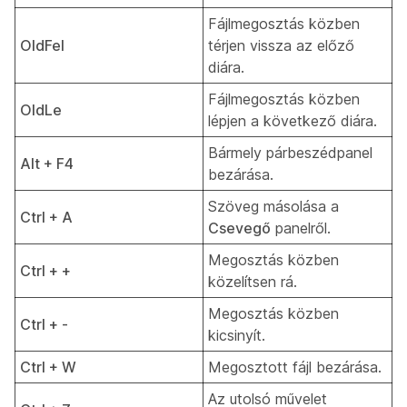
Fájlmegosztás közben
OldFel
térjen vissza az előző
diára.
Fájlmegosztás közben
OldLe
lépjen a következő diára.
Bármely párbeszédpanel
Alt + F4
bezárása.
Szöveg másolása a
Ctrl + A
Csevegő
panelről.
Megosztás közben
Ctrl + +
közelítsen rá.
Megosztás közben
Ctrl + -
kicsinyít.
Ctrl + W
Megosztott fájl bezárása.
Az utolsó művelet