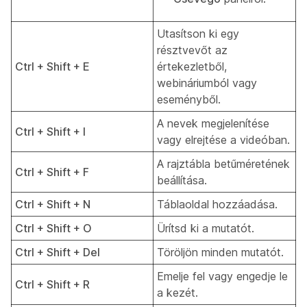
Utasítson ki egy
résztvevőt az
Ctrl + Shift + E
értekezletből,
webináriumból vagy
eseményből.
A nevek megjelenítése
Ctrl + Shift + I
vagy elrejtése a videóban.
A rajztábla betűméretének
Ctrl + Shift + F
beállítása.
Ctrl + Shift + N
Táblaoldal hozzáadása.
Ctrl + Shift + O
Ürítsd ki a mutatót.
Ctrl + Shift + Del
Töröljön minden mutatót.
Emelje fel vagy engedje le
Ctrl + Shift + R
a kezét.