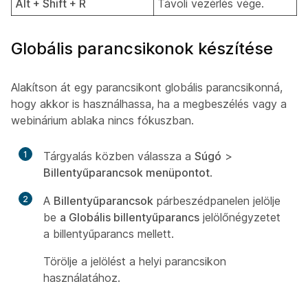
Alt + Shift + R
Távoli vezérlés vége.
Globális parancsikonok készítése
Alakítson át egy parancsikont globális parancsikonná,
hogy akkor is használhassa, ha a megbeszélés vagy a
webinárium ablaka nincs fókuszban.
1
Tárgyalás közben válassza a
Súgó
>
Billentyűparancsok menüpontot
.
2
A
Billentyűparancsok
párbeszédpanelen jelölje
be
a Globális billentyűparancs
jelölőnégyzetet
a billentyűparancs mellett.
Törölje a jelölést a helyi parancsikon
használatához.