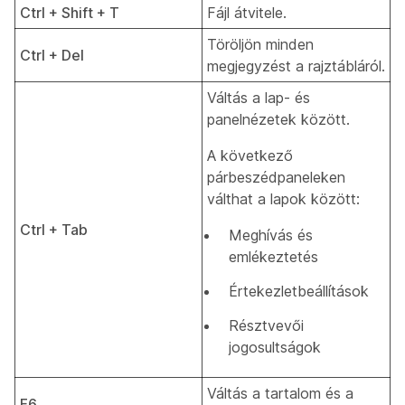
Ctrl + Shift + T
Fájl átvitele.
Töröljön minden
Ctrl + Del
megjegyzést a rajztábláról.
Váltás a lap- és
panelnézetek között.
A következő
párbeszédpaneleken
válthat a lapok között:
Ctrl + Tab
Meghívás és
emlékeztetés
Értekezletbeállítások
Résztvevői
jogosultságok
Váltás a tartalom és a
F6