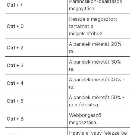
Parancsikon-beállítások
Ctrl + /
megnyitása.
Illessze a megosztott
Ctrl + 0
tartalmat a
megjelenítőhöz.
A panelek méretét 20% -
Ctrl + 2
ra.
A panelek méretét 30% -
Ctrl + 3
ra.
A panelek méretét 40% -
Ctrl + 4
ra.
A panelek méretét 50% -
Ctrl + 5
ra módosítsa.
Webböngésző
Ctrl + B
megosztása.
Hagyja el vagy fejezze be