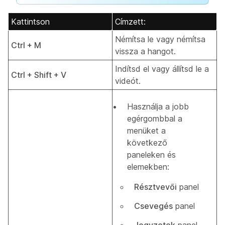
Kattintson
Címzett:
Némítsa le vagy némítsa
Ctrl + M
vissza a hangot.
Indítsd el vagy állítsd le a
Ctrl + Shift + V
videót.
Használja a jobb
egérgombbal a
menüket a
következő
paneleken és
elemekben:
Résztvevői
panel
Csevegés
panel