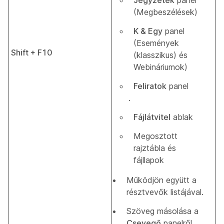
Jegyzetek
panel
(Megbeszélések)
K & Egy
panel
(Események
Shift + F10
(klasszikus) és
Webináriumok)
Feliratok
panel
.
Fájlátvitel
ablak
Megosztott
rajztábla és
fájllapok
Működjön együtt a
résztvevők listájával.
Szöveg másolása a
Csevegő
panelről.