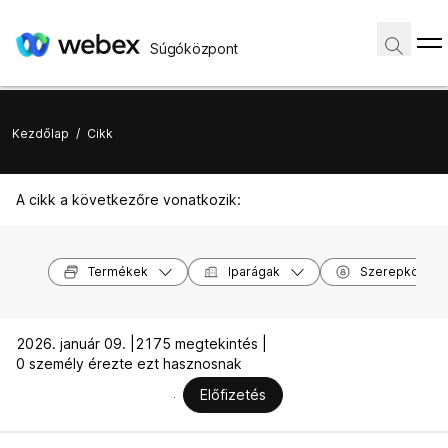
Súgóközpont
Kezdőlap
/
Cikk
A cikk a következőre vonatkozik:
Termékek
Iparágak
Szerepkörök
2026. január 09. |
2175 megtekintés |
0 személy érezte ezt hasznosnak
Előfizetés