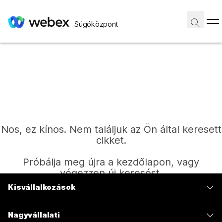
Súgóközpont
Nos, ez kínos. Nem találjuk az Ön által keresett
cikket.
Próbálja meg újra a kezdőlapon, vagy
végezzen új keresést.
Kisvállalkozások
Díjszabás
Kezdőlap
Nagyvállalati