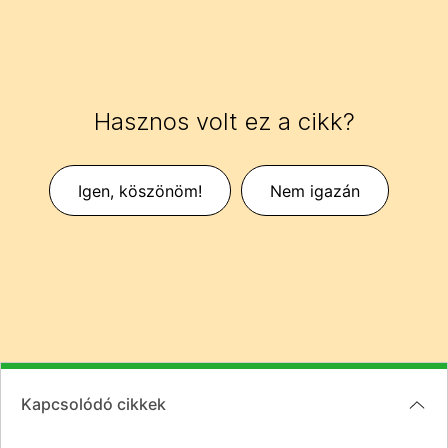
Hasznos volt ez a cikk?
Igen, köszönöm!
Nem igazán
Kapcsolódó cikkek