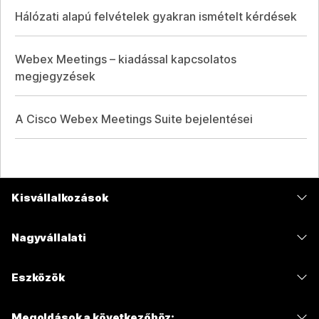
Hálózati alapú felvételek gyakran ismételt kérdések
Webex Meetings – kiadással kapcsolatos
megjegyzések
A Cisco Webex Meetings Suite bejelentései
Kisvállalkozások
Díjszabás
Nagyvállalati
Webex alkalmazás
Webex Suite
Eszközök
Meetings
Calling
Mikrofonos fejhallgatók
Calling
Megoldások a következőhöz: