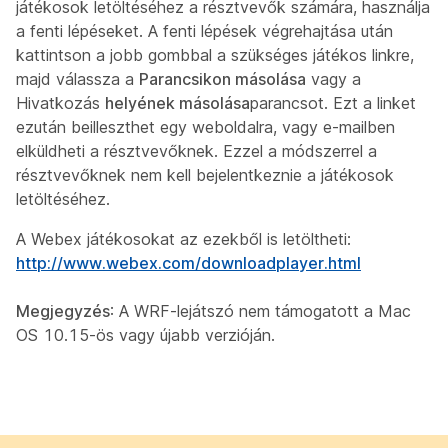
játékosok letöltéséhez a résztvevők számára, használja
a fenti lépéseket. A fenti lépések végrehajtása után
kattintson a jobb gombbal a szükséges játékos linkre,
majd válassza a
Parancsikon másolása
vagy a
Hivatkozás
helyének másolása
parancsot. Ezt a linket
ezután beilleszthet egy weboldalra, vagy e-mailben
elküldheti a résztvevőknek. Ezzel a módszerrel a
résztvevőknek nem kell bejelentkeznie a játékosok
letöltéséhez.
A Webex játékosokat az ezekből is letöltheti:
http://www.webex.com/downloadplayer.html
Megjegyzés
: A WRF-lejátszó nem támogatott a Mac
OS 10.15-ös vagy újabb verzióján.