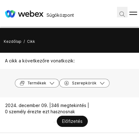
Súgóközpont
Kezdőlap
/
Cikk
A cikk a következőre vonatkozik:
Termékek
Szerepkörök
2024. december 09. |
346 megtekintés |
0 személy érezte ezt hasznosnak
Előfizetés