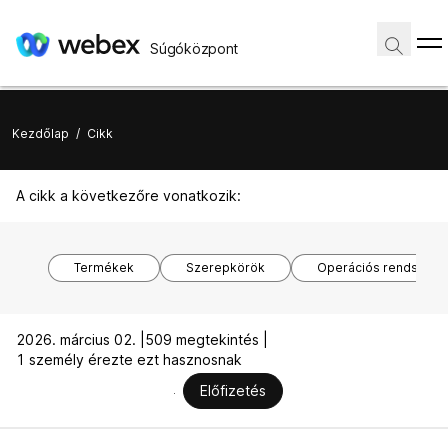
Súgóközpont
Kezdőlap
/
Cikk
A cikk a következőre vonatkozik:
Termékek
Szerepkörök
Operációs rendszere
2026. március 02. |
509 megtekintés |
1 személy érezte ezt hasznosnak
Előfizetés