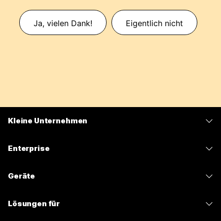
Ja, vielen Dank!
Eigentlich nicht
Kleine Unternehmen
Preise
Enterprise
Webex-App
Webex Suite
Geräte
Meetings
Calling
Headsets
Calling
Lösungen für
Meetings
Kameras
Nachrichten