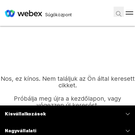
Súgóközpont
Nos, ez kínos. Nem találjuk az Ön által keresett
cikket.
Próbálja meg újra a kezdőlapon, vagy
végezzen új keresést.
Kisvállalkozások
Díjszabás
Kezdőlap
Nagyvállalati