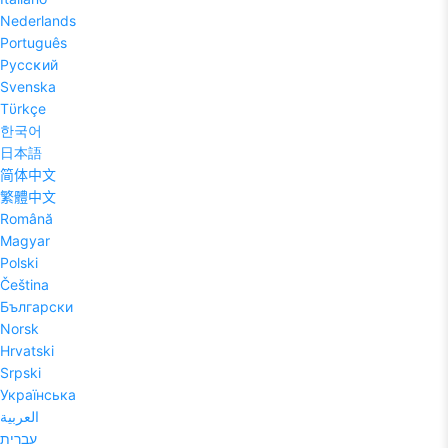
Nederlands
Português
Pyccĸий
Svenska
Tϋrkçe
한국어
日本語
简体中文
繁體中文
Română
Magyar
Polski
Čeština
Български
Norsk
Hrvatski
Srpski
Українська
العربية
עברית