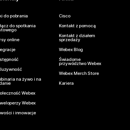
iki do pobrania
Cisco
łącz do spotkania
Kontakt z pomocą
stowego
Kontakt z działem
rsy online
sprzedaży
tegracje
Webex Blog
stępność
Świadome
przywództwo Webex
kluzywność
Webex Merch Store
binaria na żywo i na
danie
Kariera
ołeczność Webex
weloperzy Webex
wości i innowacje