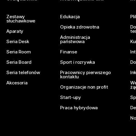
Prześlij pytanie
Zestawy
Edukacja
Pl
słuchawkowe
Opieka zdrowotna
Do
Aparaty
te
Administracja
Seria Desk
państwowa
Ku
Seria Room
Finanse
In
Seria Board
Sport i rozrywka
Do
Seria telefonów
Pracownicy pierwszego
In
kontaktu
Akcesoria
We
Organizacje non profit
żą
Start-upy
Sp
Praca hybrydowa
De
No