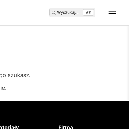
Wyszukaj
...
⌘K
go szukasz.
ie.
teriały
Firma