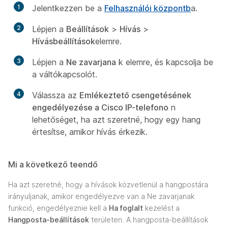
1
Jelentkezzen be a
Felhasználói központb
a.
2
Lépjen a
Beállítások
>
Hívás
>
Hívásbeállítások
elemre.
3
Lépjen a
Ne zavarjana
k elemre, és kapcsolja be
a váltókapcsolót.
4
Válassza az
Emlékeztető csengetésének
engedélyezése a Cisco IP-telefono
n
lehetőséget, ha azt szeretné, hogy egy hang
értesítse, amikor hívás érkezik.
Mi a következő teendő
Ha azt szeretné, hogy a hívások közvetlenül a hangpostára
irányuljanak, amikor engedélyezve van a Ne zavarjanak
funkció, engedélyeznie kell a
Ha foglalt
kezelést a
Hangposta-beállítások
területen. A hangposta-beállítások