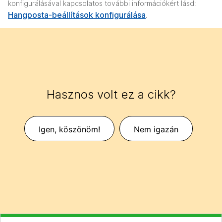
konfigurálásával kapcsolatos további információkért lásd:
Hangposta-beállítások konfigurálása
.
Hasznos volt ez a cikk?
Igen, köszönöm!
Nem igazán