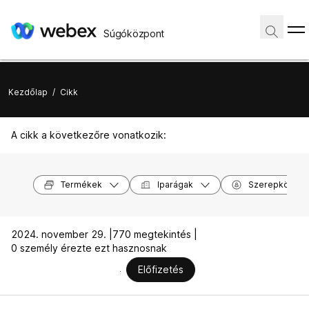
Súgóközpont
Kezdőlap
/
Cikk
A cikk a következőre vonatkozik:
Termékek
Iparágak
Szerepkörök
2024. november 29. |
770 megtekintés |
0 személy érezte ezt hasznosnak
Előfizetés