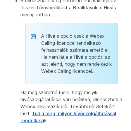
A felhasználói központból konfigurálhatja az
összes hívásbeállítást a
Beállítások
>
Hívás
menüpontban.
A
Hívá
s opció csak a Webex
Calling-licenccel rendelkező
felhasználók számára érhető el.
Ha nem látja a
Hívá
s opciót, az
azt jelenti, hogy nem rendelkezik
Webex Calling-licenccel.
Ha meg szeretné tudni, hogy melyik
hívószolgáltatással van beállítva, ellenőrizheti a
Webex alkalmazásból. További részletekért
lásd:
Tudja meg, milyen hívószolgáltatással
rendelkezi
k.