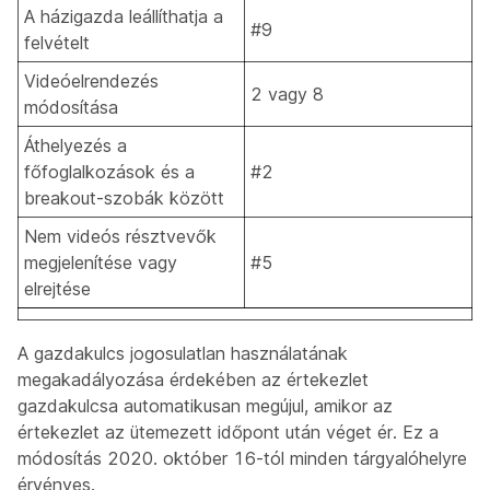
A házigazda leállíthatja a
#9
felvételt
Videóelrendezés
2 vagy 8
módosítása
Áthelyezés a
főfoglalkozások és a
#2
breakout-szobák között
Nem videós résztvevők
megjelenítése vagy
#5
elrejtése
A gazdakulcs jogosulatlan használatának
megakadályozása érdekében az értekezlet
gazdakulcsa automatikusan megújul, amikor az
értekezlet az ütemezett időpont után véget ér. Ez a
módosítás 2020. október 16-tól minden tárgyalóhelyre
érvényes.