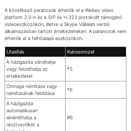
A következő parancsok érhetők el a Webex video
platform 2.0-n és a SIP és H.323 protokollt támogató
videoeszközökön, illetve a Skype Vállalati verzió
alkalmazásban tartott értekezleteken. A parancsok nem
érhetők el a felhőalapú eszközökön.
Utasítás
Kulcssorozat
A házigazda zárolhatja
vagy feloldhatja az
*5
értekezletet
Önmaga némítása vagy
*6
némításának feloldása
A házigazda
automatikusan
elnémíthatja a
#6
résztvevőket a