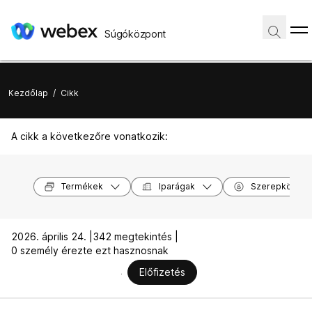
Súgóközpont
Kezdőlap
/
Cikk
A cikk a következőre vonatkozik:
Termékek
Iparágak
Szerepkörök
2026. április 24. |
342 megtekintés |
0 személy érezte ezt hasznosnak
Előfizetés