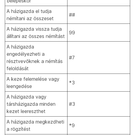
belépéskor
A házigazda el tudja
##
némítani az összeset
A házigazda vissza tudja
99
állítani az összes némítást
A házigazda
engedélyezheti a
#7
résztvevőknek a némítás
feloldását
A keze felemelése vagy
*3
leengedése
A házigazda vagy
társházigazda minden
#3
kezet leereszthet
A házigazda megkezdheti
*9
a rögzítést