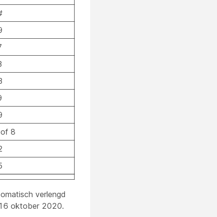
#
9
7
3
3
9
9
 of 8
2
5
tomatisch verlengd
f 16 oktober 2020.