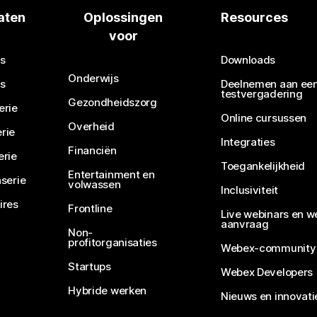
aten
Oplossingen
Resources
voor
s
Downloads
Onderwijs
s
Deelnemen aan ee
testvergadering
Gezondheidszorg
erie
Online cursussen
Overheid
rie
Integraties
Financiën
erie
Toegankelijkheid
Entertainment en
serie
volwassen
Inclusiviteit
ires
Frontline
Live webinars en w
aanvraag
Non-
profitorganisaties
Webex-community
Startups
Webex Developers
Hybride werken
Nieuws en innovati