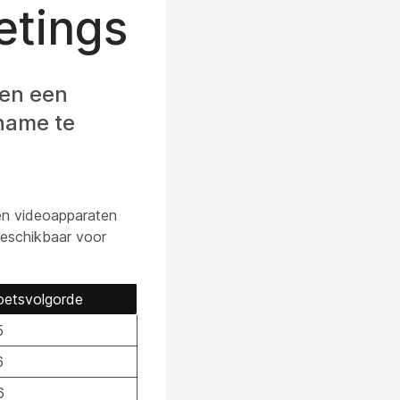
etings
den een
name te
en videoapparaten
beschikbaar voor
oetsvolgorde
5
6
6