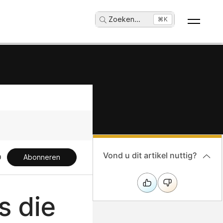
Zoeken
...
⌘K
Vond u dit artikel nuttig?
Abonneren
s die