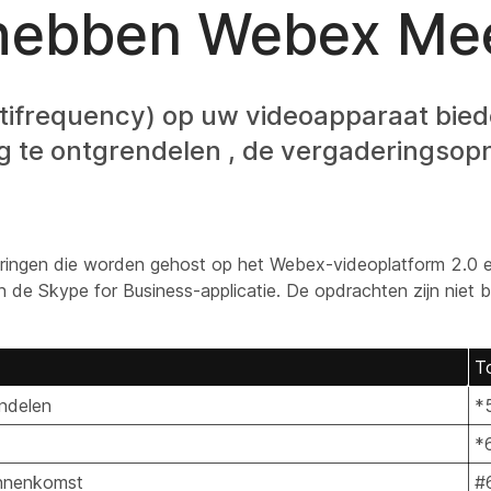
 hebben Webex Me
ifrequency) op uw videoapparaat bie
g te ontgrendelen , de vergaderingsop
eringen die worden gehost op het Webex-videoplatform 2.0 
n de Skype for Business-applicatie. De opdrachten zijn niet 
T
ndelen
*
*
innenkomst
#