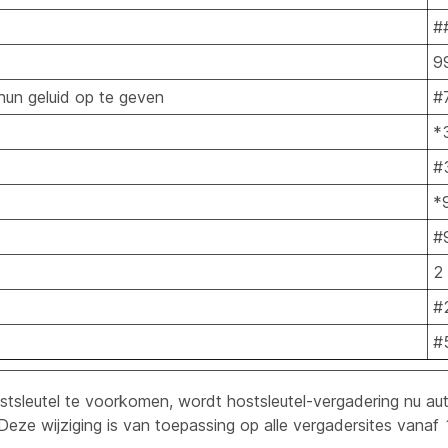
#
9
un geluid op te geven
#
*
#
*
#
2
#
#
tsleutel te voorkomen, wordt hostsleutel-vergadering nu au
 Deze wijziging is van toepassing op alle vergadersites vana