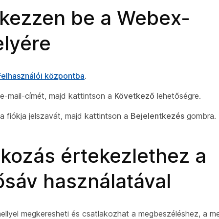
tkezzen be a Webex-
lyére
Felhasználói központba
.
e-mail-címét, majd kattintson a
Következő
lehetőségre.
a fiókja jelszavát, majd kattintson a
Bejelentkezés
gombra.
akozás értekezlethez a
ősáv használatával
ellyel megkeresheti és csatlakozhat a megbeszéléshez, a m