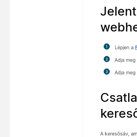
Jelen
webhe
1
Lépjen a
2
Adja meg 
3
Adja meg 
Csatl
keres
A keresősáv, am