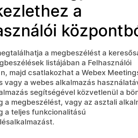
kezlethez a
asználói központb
egtalálhatja a megbeszélést a kereső
beszélések listájában a Felhasználói
n, majd csatlakozhat a Webex Meetings
s vagy a webes alkalmazás használatáv
almazás segítségével közvetlenül a b
 a megbeszélést, vagy az asztali alka
 a teljes funkcionalitású
ésalkalmazást.