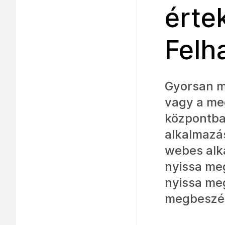
érte
Felh
Gyorsan m
vagy a meg
központba
alkalmazá
webes alk
nyissa meg
nyissa meg
megbeszél