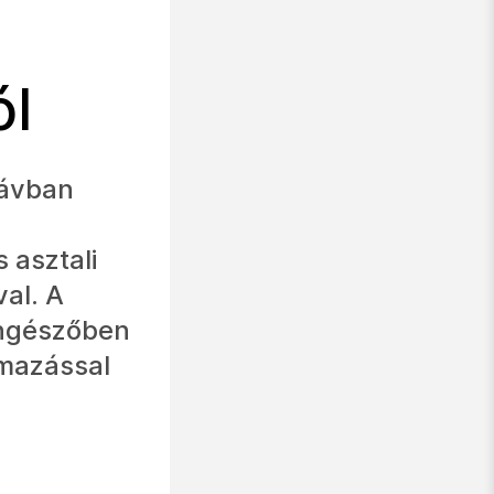
ól
sávban
 asztali
al. A
öngészőben
lmazással