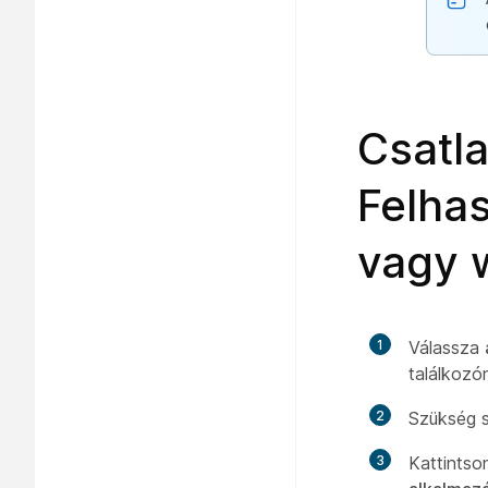
Csatl
Felhas
vagy 
1
Válassza
találkozó
2
Szükség s
3
Kattintso