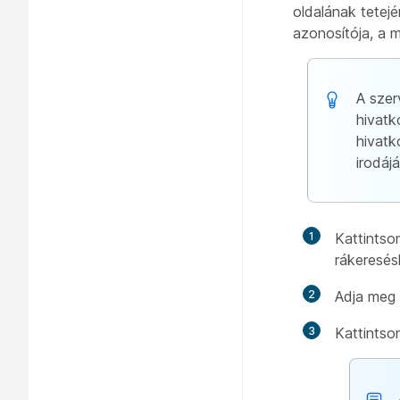
oldalának tetejé
azonosítója, a 
A szer
hivatk
hivat
irodáj
1
Kattintso
rákeresés
2
Adja meg 
3
Kattintso