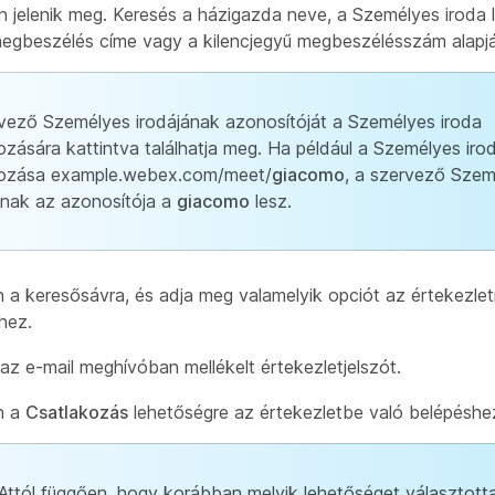
n jelenik meg. Keresés a házigazda neve, a Személyes iroda l
megbeszélés címe vagy a kilencjegyű megbeszélésszám alapj
vező Személyes irodájának azonosítóját a Személyes iroda
ozására kattintva találhatja meg. Ha például a Személyes iro
kozása example.webex.com/meet/
giacomo
, a szervező Szem
ának az azonosítója a
giacomo
lesz.
n a keresősávra, és adja meg valamelyik opciót az értekezlet
hez.
az e-mail meghívóban mellékelt értekezletjelszót.
n a
Csatlakozás
lehetőségre az értekezletbe való belépéshe
Attól függően, hogy korábban melyik lehetőséget választotta