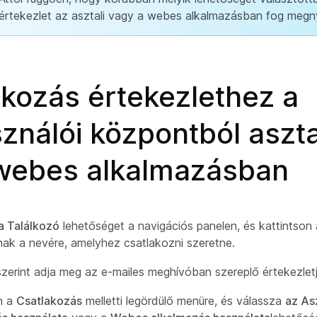
értekezlet az asztali vagy a webes alkalmazásban fog megnyí
akozás értekezlethez a
ználói központból aszta
webes alkalmazásban
a Találkozó
lehetőséget a navigációs panelen, és kattintson
nak a nevére, amelyhez csatlakozni szeretne.
zerint adja meg az e-mailes meghívóban szereplő értekezletj
n a
Csatlakozás
melletti legördülő menüre, és válassza
az Asz