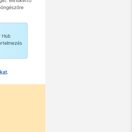
get. Mindkettő
 böngészőre
r Hub
értelmezés
okat
.