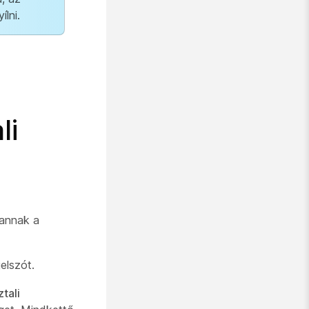
lni.
li
 annak a
elszót.
tali