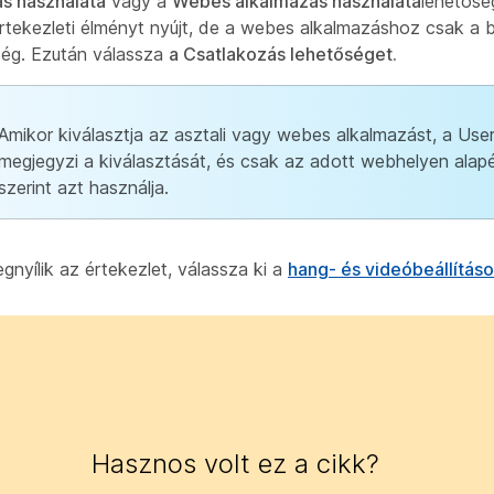
s használata
vagy a
Webes alkalmazás használata
lehetősé
rtekezleti élményt nyújt, de a webes alkalmazáshoz csak a
ég. Ezután válassza
a Csatlakozás lehetőséget.
Amikor kiválasztja az asztali vagy webes alkalmazást, a Use
megjegyzi a kiválasztását, és csak az adott webhelyen alap
szerint azt használja.
gnyílik az értekezlet, válassza ki a
hang- és videóbeállítás
Hasznos volt ez a cikk?