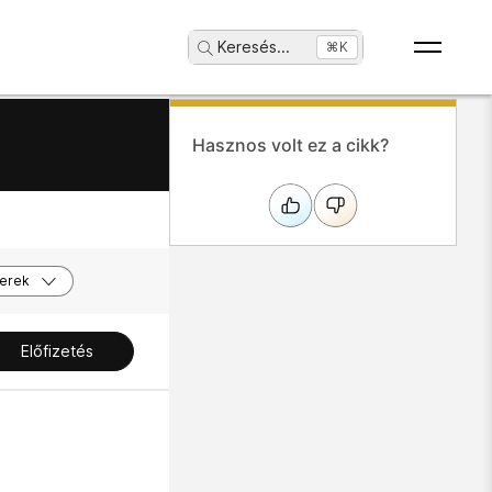
Keresés
...
⌘K
Hasznos volt ez a cikk?
erek
Előfizetés