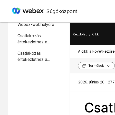
Ebben a cikkben
Súgóközpont
Jelentkezzen be a
Webex-webhelyére
Kezdőlap
/
Cikk
Csatlakozás
értekezlethez a
keresősáv használatával
A cikk a következőre
Csatlakozás
értekezlethez a
Felhasználói központból
Termékek
asztali vagy webes
alkalmazásban
2026. június 26. |
277
Csat