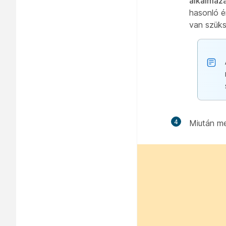
alkalmazá
hasonló é
van szüks
4
Miután me