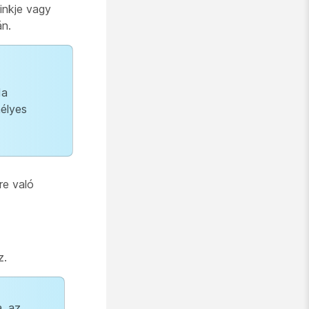
inkje vagy
án.
da
élyes
re való
z.
, az