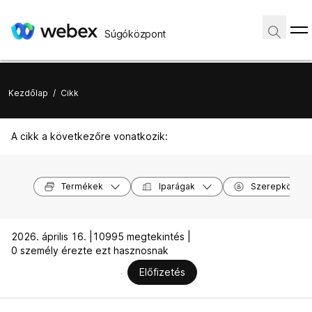
Súgóközpont
Kezdőlap
/
Cikk
A cikk a következőre vonatkozik:
Termékek
Iparágak
Szerepkörök
2026. április 16. |
10995 megtekintés |
0 személy érezte ezt hasznosnak
Előfizetés