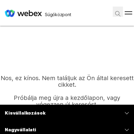
Súgóközpont
Nos, ez kínos. Nem találjuk az Ön által keresett
cikket.
Próbálja meg újra a kezdőlapon, vagy
végezzen új keresést.
Kisvállalkozások
Díjszabás
Kezdőlap
Nagyvállalati