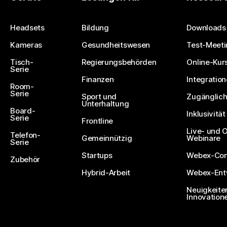
Eine Frage einreichen
Headsets
Bildung
Downloads
Kameras
Gesundheitswesen
Test-Meeti
Tisch-
Regierungsbehörden
Online-Kur
Serie
Finanzen
Integratio
Room-
Serie
Sport und
Zugänglich
Unterhaltung
Board-
Inklusivität
Serie
Frontline
Live- und
Telefon-
Gemeinnützig
Webinare
Serie
Startups
Webex-Co
Zubehör
Hybrid-Arbeit
Webex-Entw
Neuigkeite
Innovation