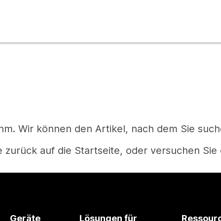
m. Wir können den Artikel, nach dem Sie suchen
 zurück auf die Startseite, oder versuchen Sie 
Startseite
Geräte
Lösungen für
Ressour
Haben Sie eine Frage?