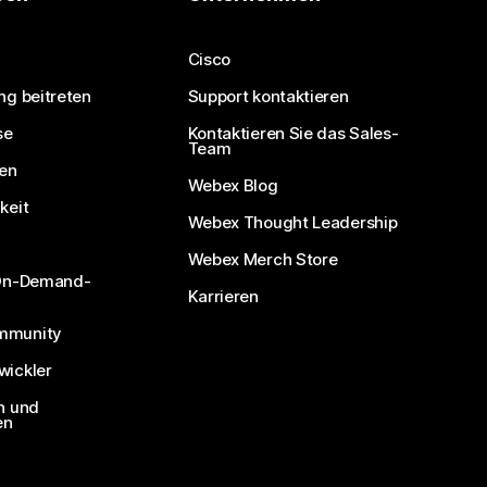
Cisco
ng beitreten
Support kontaktieren
se
Kontaktieren Sie das Sales-
Team
nen
Webex Blog
keit
Webex Thought Leadership
Webex Merch Store
 On-Demand-
Karrieren
mmunity
ickler
n und
en