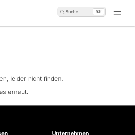
Suche
...
⌘K
, leider nicht finden.
es erneut.
cen
Unternehmen