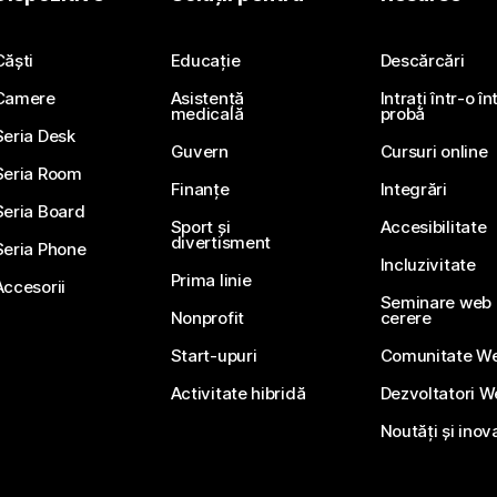
Trimiteți o întrebare
Căști
Educație
Descărcări
Camere
Asistență
Intrați într-o î
medicală
probă
Seria Desk
Guvern
Cursuri online
Seria Room
Finanțe
Integrări
Seria Board
Sport și
Accesibilitate
divertisment
Seria Phone
Incluzivitate
Prima linie
Accesorii
Seminare web li
Nonprofit
cerere
Start-upuri
Comunitate W
Activitate hibridă
Dezvoltatori 
Noutăți și inov