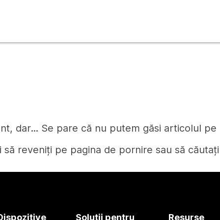
t, dar... Se pare că nu putem găsi articolul pe c
i să reveniți pe pagina de pornire sau să căutați
Pagină de pornire
Dispozitive
Soluții pentru
Resurse
Aveți nevoie de un răspuns?