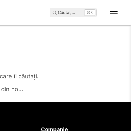
Căutați
...
⌘K
are îl căutați.
 din nou.
Companie