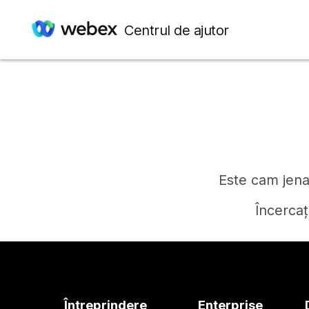
Centrul de ajutor
Este cam jenan
Încercaț
Întreprindere
Enterprise