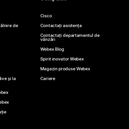
Cisco
ntâlnire de
Contactați asistența
Contactați departamentul de
vânzări
Webex Blog
Spirit inovator Webex
Magazin produse Webex
ve și la
Cariere
ebex
Webex
ație