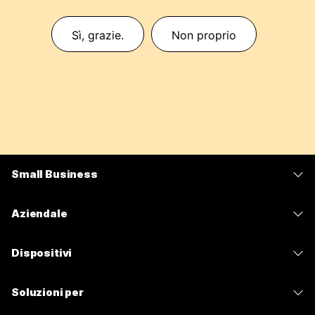
Sì, grazie.
Non proprio
Small Business
Prezzi
Aziendale
App Webex
Webex Suite
Dispositivi
Meetings
Calling
Cuffie
Calling
Soluzioni per
Meetings
Videocamere
Messaggistica