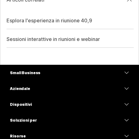
Esplora l'esperienza in riunione 40,9
Sessioni interattive in riunioni e webinar
Small Business
Prezzi
Aziendale
App Webex
Webex Suite
Dispositivi
Meetings
Calling
Cuffie
Calling
Soluzioni per
Meetings
Videocamere
Istruzione
Messaggistica
Messaggistica
Risorse