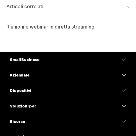
Articoli correlati
Riunioni e webinar in diretta streaming
Small Business
Prezzi
Aziendale
App Webex
Webex Suite
Dispositivi
Meetings
Calling
Cuffie
Calling
Soluzioni per
Meetings
Videocamere
Istruzione
Messaggistica
Messaggistica
Risorse
Serie Scrivania
Sanità
Condivisione schermo
Download
Slido