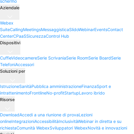
schermo
Aziendale
Webex
Suite
Calling
Meetings
Messaggistica
Slido
Webinar
Events
Contact
Center
CPaaS
Sicurezza
Control Hub
Dispositivi
Cuffie
Videocamere
Serie Scrivania
Serie Room
Serie Board
Serie
Telefoni
Accessori
Soluzioni per
Istruzione
Sanità
Pubblica amministrazione
Finanza
Sport e
intrattenimento
Frontline
No-profit
Startup
Lavoro ibrido
Risorse
Download
Accedi a una riunione di prova
Lezioni
online
Integrazioni
Accessibilità
Inclusività
Webinar in diretta e su
richiesta
Comunità Webex
Sviluppatori Webex
Novità e innovazioni