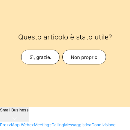
Questo articolo è stato utile?
Sì, grazie.
Non proprio
Small Business
Prezzi
App Webex
Meetings
Calling
Messaggistica
Condivisione