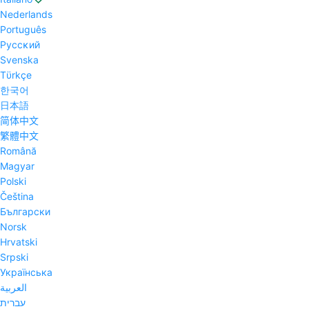
Nederlands
Português
Pyccĸий
Svenska
Tϋrkçe
한국어
日本語
简体中文
繁體中文
Română
Magyar
Polski
Čeština
Български
Norsk
Hrvatski
Srpski
Українська
العربية
עברית