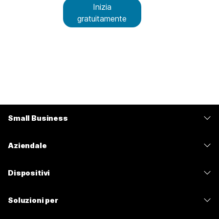
Inizia
gratuitamente
Small Business
Prezzi
Aziendale
App Webex
Webex Suite
Dispositivi
Meetings
Calling
Cuffie
Calling
Soluzioni per
Meetings
Videocamere
Messaggistica
Istruzione