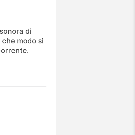
 sonora di
n che modo si
corrente.