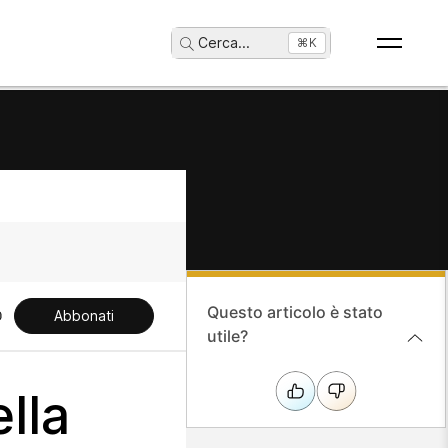
Cerca
...
⌘K
Questo articolo è stato
Abbonati
utile?
lla