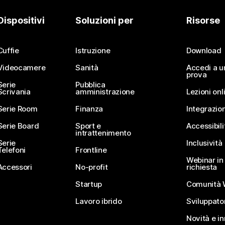
Dispositivi
Soluzioni per
Risorse
Cuffie
Istruzione
Download
Videocamere
Sanità
Accedi a u
prova
Serie
Pubblica
Scrivania
amministrazione
Lezioni onl
Serie Room
Finanza
Integrazion
Serie Board
Sport e
Accessibili
intrattenimento
Serie
Inclusività
Telefoni
Frontline
Webinar in 
Accessori
No-profit
richiesta
Startup
Comunità 
Lavoro ibrido
Sviluppato
Novità e i