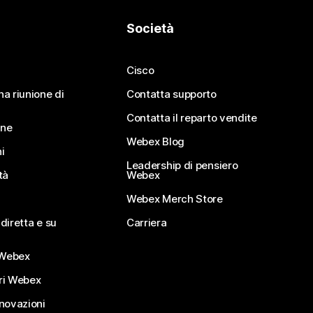
Società
Cisco
na riunione di
Contatta supporto
Contatta il reparto vendite
ine
Webex Blog
i
Leadership di pensiero
tà
Webex
Webex Merch Store
diretta e su
Carriera
Webex
ri Webex
nnovazioni