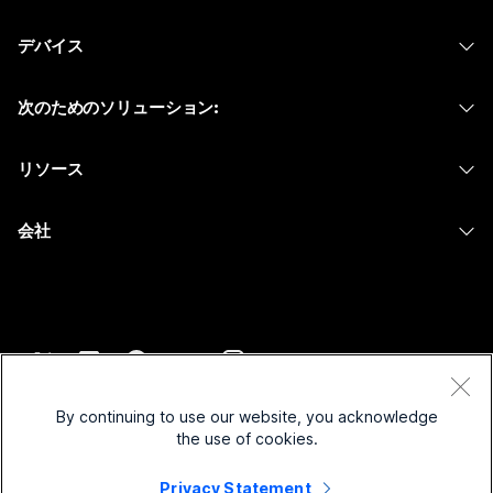
Webex アプリ
Webex スイート
何をお探しですか?
デバイス
Meetings
Calling
ヘッドセット
Calling
質問を投稿してください
次のためのソリューション:
Meetings
カメラ
メッセージング
教育
メッセージング
リソース
Desk シリーズ
画面共有
ヘルスケア
Slido
ダウンロード
Room シリーズ
会社
行政
ウェビナー
テストミーティングに参加
Board シリーズ
Cisco
財務
Events
オンラインクラス
Phone シリーズ
サポートへお問い合わせ
スポーツとエンターテインメント
Contact Center
インテグレーション
アクセサリ
セールスに問い合わせ
フロントライン
CPaaS
アクセシビリティ
利用規約
Webex Blog
非営利
セキュリティ
By continuing to use our website, you acknowledge
インクルージョン
プライバシーステートメント
the use of cookies.
Webex ソート リーダーシップ
スタートアップ
Control Hub
クッキー
ライブ & オンデマンド ウェビナー
Privacy Statement
Webex Merch Store
商標
ハイブリッド ワーク