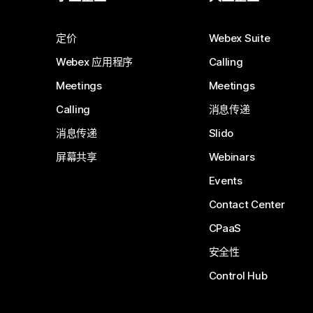
定价
Webex Suite
Webex 应用程序
Calling
Meetings
Meetings
Calling
消息传递
消息传递
Slido
屏幕共享
Webinars
Events
Contact Center
CPaaS
安全性
Control Hub