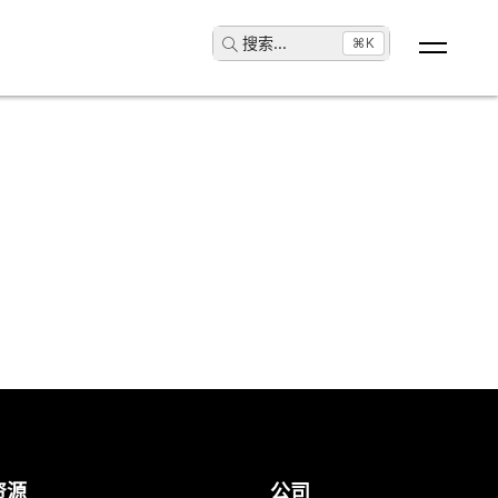
搜索
...
⌘K
资源
公司