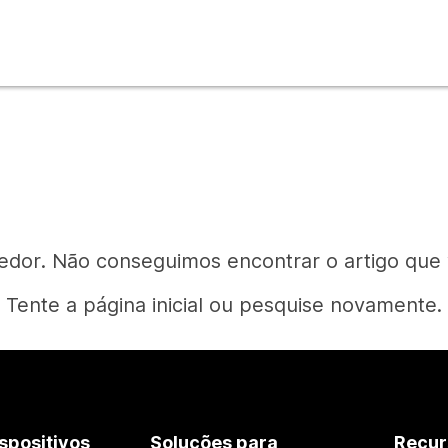
edor. Não conseguimos encontrar o artigo que
Tente a página inicial ou pesquise novamente.
Página inicial
spositivos
Soluções para
Recur
Precisa de uma resposta?