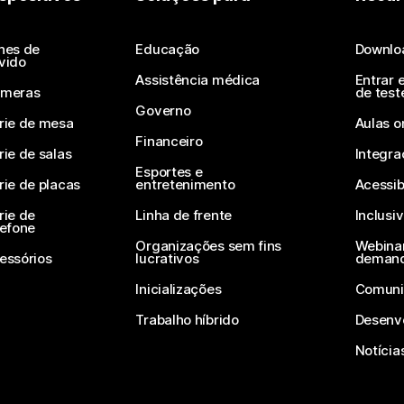
Enviar uma pergunta
nes de
Educação
Downlo
vido
Assistência médica
Entrar 
meras
de test
Governo
rie de mesa
Aulas o
Financeiro
rie de salas
Integra
Esportes e
rie de placas
entretenimento
Acessib
rie de
Linha de frente
Inclusi
lefone
Organizações sem fins
Webinar
essórios
lucrativos
deman
Inicializações
Comuni
Trabalho híbrido
Desenv
Notícia