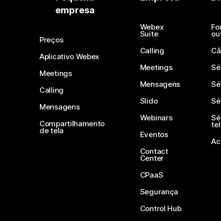
empresa
Webex
Fo
Suite
ou
Preços
Calling
Câ
Aplicativo Webex
Meetings
Sé
Meetings
Mensagens
Sé
Calling
Slido
Sé
Mensagens
Webinars
Sé
Compartilhamento
te
de tela
Eventos
Ac
Contact
Center
CPaaS
Segurança
Control Hub