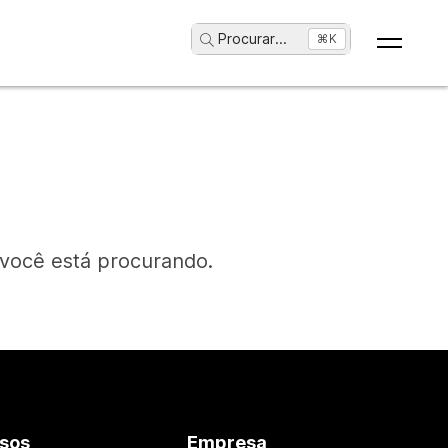
Procurar
...
⌘K
 você está procurando.
sos
Empresa