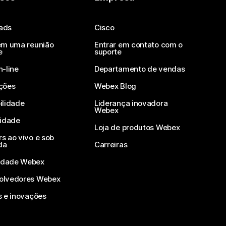
ads
Cisco
em uma reunião
Entrar em contato com o
e
suporte
n-line
Departamento de vendas
ções
Webex Blog
ilidade
Liderança inovadora
Webex
vidade
Loja de produtos Webex
s ao vivo e sob
da
Carreiras
dade Webex
olvedores Webex
s e inovações