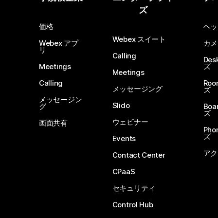
ズ
価格
ヘッ
Webex スイート
Webex アプ
カメ
リ
Calling
De
Meetings
ズ
Meetings
Calling
Ro
メッセージング
ズ
メッセージン
Slido
グ
Boa
ズ
ウェビナー
画面共有
Ph
ズ
Events
アク
Contact Center
CPaaS
セキュリティ
Control Hub