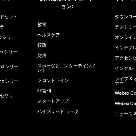
ョン:
質問を投稿してください
ドセット
ダウンロ
教育
ラ
テストミ
ヘルスケア
sk シリー
オンライ
行政
インテグ
om シリー
財務
アクセシ
スポーツとエンターテインメ
rd シリー
インクル
ント
ライブ &
フロントライン
one シリー
ナー
非営利
Webex C
セサリ
スタートアップ
Webex De
ハイブリッド ワーク
ニュース 