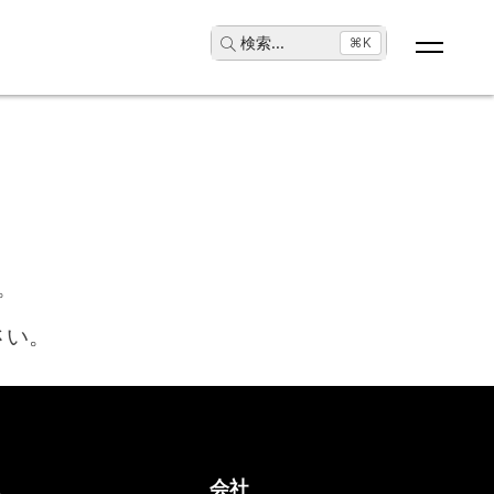
検索
...
⌘K
。
さい。
ス
会社