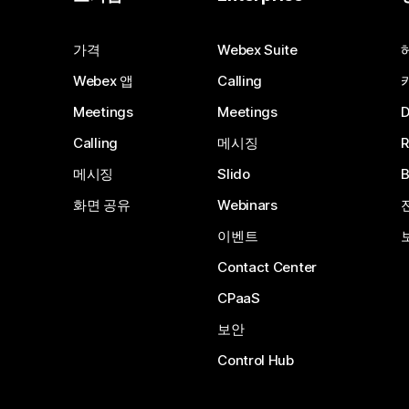
가격
Webex Suite
Webex 앱
Calling
Meetings
Meetings
Calling
메시징
메시징
Slido
화면 공유
Webinars
이벤트
Contact Center
CPaaS
보안
Control Hub