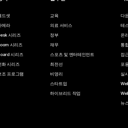
질문 제출
헤드셋
교육
다
카메라
의료 서비스
테스
Desk 시리즈
정부
온라
Room 시리즈
재무
통
Board 시리즈
스포츠 및 엔터테인먼트
접
전화 시리즈
최전선
포
보조 프로그램
비영리
실시
스타트업
We
하이브리드 작업
We
뉴스