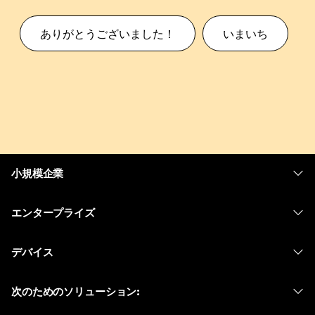
ありがとうございました！
いまいち
小規模企業
価格
エンタープライズ
Webex アプリ
Webex スイート
デバイス
Meetings
Calling
ヘッドセット
Calling
次のためのソリューション:
Meetings
カメラ
メッセージング