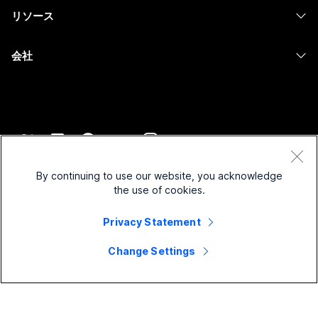
教育
メッセージング
リソース
Desk シリーズ
画面共有
ヘルスケア
Slido
ダウンロード
Room シリーズ
会社
行政
ウェビナー
テストミーティングに参加
Board シリーズ
Cisco
財務
Events
オンラインクラス
Phone シリーズ
サポートへお問い合わせ
スポーツとエンターテインメント
Contact Center
インテグレーション
アクセサリ
セールスに問い合わせ
フロントライン
CPaaS
アクセシビリティ
利用規約
Webex Blog
非営利
セキュリティ
By continuing to use our website, you acknowledge
インクルージョン
プライバシーステートメント
the use of cookies.
Webex ソート リーダーシップ
スタートアップ
Control Hub
クッキー
ライブ & オンデマンド ウェビナー
Webex Merch Store
Privacy Statement
商標
ハイブリッド ワーク
Webex Community
©
2026
Cisco and/or its affiliates. All rights reserved.
キャリア
Change Settings
Webex Developers
ニュース & イノベーション