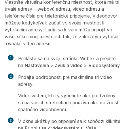
Vlastníte virtuálnu konferenčnú miestnosť, ktorá má tri
trvalé adresy – webovú adresu, video adresu a
telefónne čísla pre telefonické pripojenie. Videohovor
môžete kedykoľvek začať vo svojej miestnosti
vytočením adresy. Ľudia sa k vám môžu pripojiť vo
vašej súkromnej miestnosti tak, že zakaždým vytočia
rovnakú video adresu.
1
Prihláste sa na svoju stránku Webex a prejdite
na
Nastavenia
>
Zvuk a video
>
Videosystémy
2
Pridajte podrobnosti pre maximálne tri video
adresy.
Videosystém, ktorý vyberiete ako predvolený,
sa na vašich stretnutiach používa ako možnosť
spätného videohovoru.
3
V okne ukážky po pripojení sa k schôdzi kliknite
na
Pripojiť sa k videosystému
. Vaša