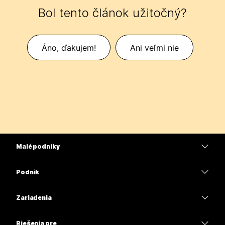
Bol tento článok užitočný?
Áno, ďakujem!
Ani veľmi nie
Malé podniky
Ceny
Podnik
Aplikácia Webex
Webex Suite
Zariadenia
Meetings
Calling
Náhlavné súpravy
Calling
Riešenia pre