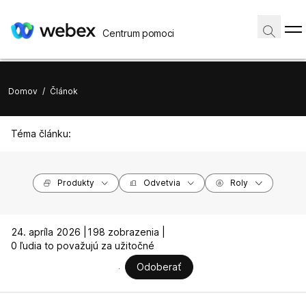
Centrum pomoci
Domov
/
Článok
Téma článku:
Produkty
Odvetvia
Roly
24. apríla 2026 |
198 zobrazenia |
0 ľudia to považujú za užitočné
Odoberať