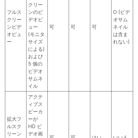
クリー
フルス
ンのビ
O (ビデ
クリー
デオビ
オサム
ンビデ
ュー
可
可
可
ネイル
オビュ
(モニタ
は含ま
ー
サイズ
れない)
による)
および
5 個の
ビデオ
サムネ
イル
アクテ
ィブス
ピーカ
拡大フ
ーが
ルスク
HD ビ
リーン
デオ画
可
可
はい
いいえ