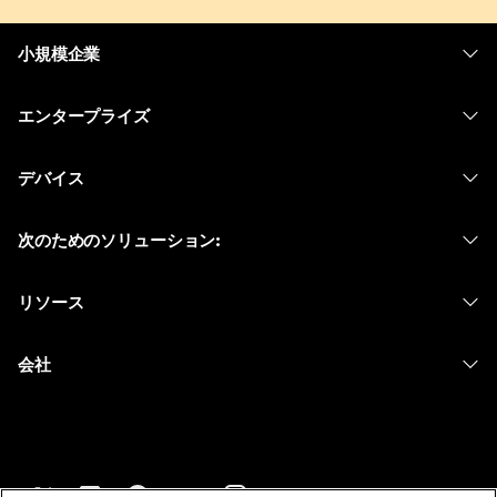
小規模企業
価格
エンタープライズ
Webex アプリ
Webex スイート
デバイス
Meetings
Calling
ヘッドセット
Calling
次のためのソリューション:
Meetings
カメラ
メッセージング
教育
メッセージング
リソース
Desk シリーズ
画面共有
ヘルスケア
Slido
ダウンロード
Room シリーズ
会社
行政
ウェビナー
テストミーティングに参加
Board シリーズ
Cisco
財務
Events
オンラインクラス
Phone シリーズ
サポートへお問い合わせ
スポーツとエンターテインメント
Contact Center
インテグレーション
アクセサリ
セールスに問い合わせ