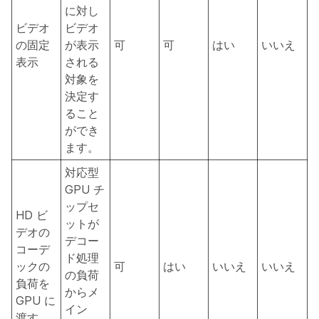
に対し
ビデオ
ビデオ
の固定
が表示
可
可
はい
いいえ
表示
される
対象を
決定す
ること
ができ
ます。
対応型
GPU チ
ップセ
HD ビ
ットが
デオの
デコー
コーデ
ド処理
ックの
可
はい
いいえ
いいえ
の負荷
負荷を
からメ
GPU に
イン
渡す