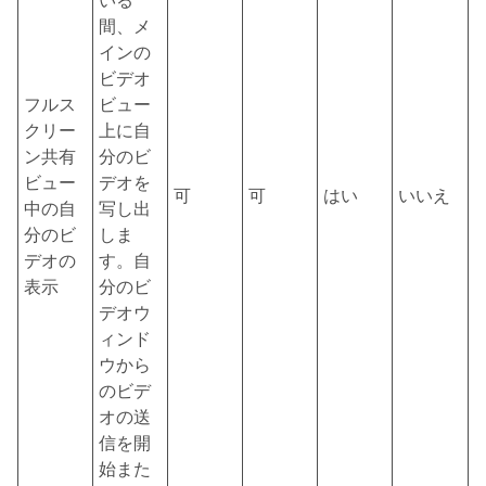
いる
間、メ
インの
ビデオ
フルス
ビュー
クリー
上に自
ン共有
分のビ
ビュー
デオを
可
可
はい
いいえ
中の自
写し出
分のビ
しま
デオの
す。自
表示
分のビ
デオウ
ィンド
ウから
のビデ
オの送
信を開
始また