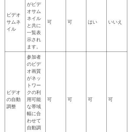
がビデ
オサム
ビデオ
ネイル
サムネ
可
可
はい
いいえ
と共に
イル
一覧表
示され
ます。
参加者
のビデ
オ画質
がネッ
トワー
ビデオ
クの利
の自動
用可能
可
可
可
可
調整
な帯域
幅に合
わせて
自動調