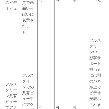
のビデ
質で画
オビュ
面いっ
ー
ぱいに
表示さ
れま
す。
フルス
クリー
ン中、
顧客サ
ポート
担当者
フルス
には別
クリー
のパネ
フルス
ンでの
ル上で
クリー
共有ビ
ビデオ
ン共有
ュー中
が表示
ビュー
にアク
されま
でアク
可
可
可