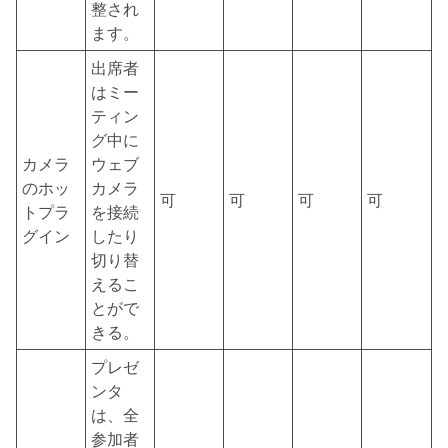
整され
ます。
出席者
はミー
ティン
グ中に
カメラ
ウェブ
のホッ
カメラ
可
可
可
可
トプラ
を接続
グイン
したり
切り替
えるこ
とがで
きる。
プレゼ
ンタ
は、全
参加者