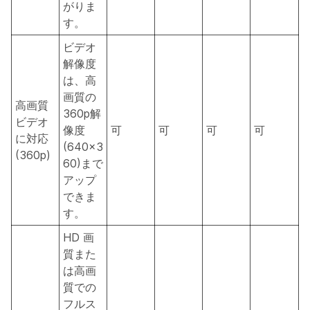
がりま
す。
ビデオ
解像度
は、高
画質の
高画質
360p解
ビデオ
像度
可
可
可
可
に対応
(640×3
(360p)
60)まで
アップ
できま
す。
HD 画
質また
は高画
質での
フルス