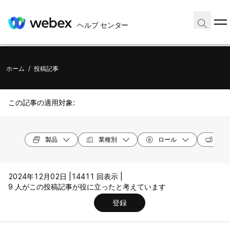
ヘルプ センター
ホーム
/
投稿記事
この記事の適用対象:
製品
業種別
ロール
オペ
2024年12月02日 |
14411 回表示 |
9 人がこの投稿記事が役に立ったと考えています
登録