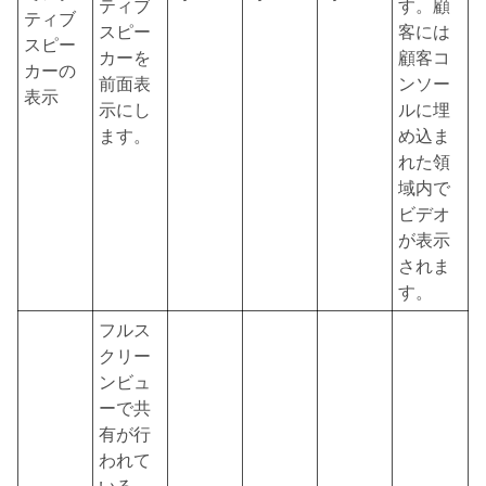
ティブ
す。顧
ティブ
スピー
客には
スピー
カーを
顧客コ
カーの
前面表
ンソー
表示
示にし
ルに埋
ます。
め込ま
れた領
域内で
ビデオ
が表示
されま
す。
フルス
クリー
ンビュ
ーで共
有が行
われて