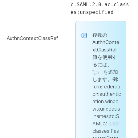
c:SAML:2.0:ac:class
es:unspecified
複数の
AuthnContextClassRef
AuthnConte
xtClassRef
値を使用す
るには、
";;」 を追加
します。例:
urn:federati
on:authentic
ation:windo
ws;urn:oasis
:names:tc:S
AML:2.0:ac:
classes:Pas