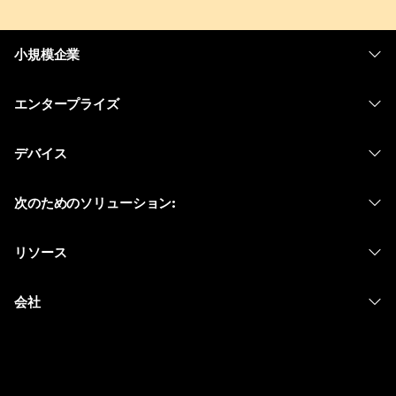
小規模企業
価格
エンタープライズ
Webex アプリ
Webex スイート
デバイス
Meetings
Calling
ヘッドセット
Calling
次のためのソリューション:
Meetings
カメラ
メッセージング
教育
メッセージング
リソース
Desk シリーズ
画面共有
ヘルスケア
Slido
ダウンロード
Room シリーズ
会社
行政
ウェビナー
テストミーティングに参加
Board シリーズ
Cisco
財務
Events
オンラインクラス
Phone シリーズ
サポートへお問い合わせ
スポーツとエンターテインメント
Contact Center
インテグレーション
アクセサリ