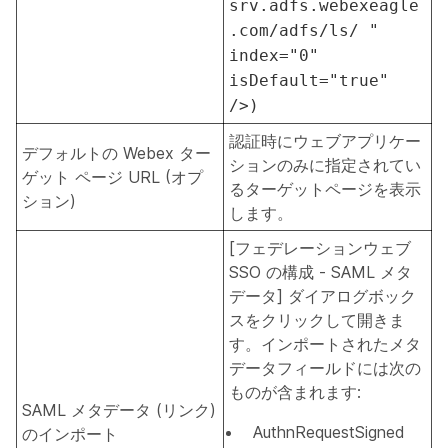
srv.adfs.webexeagle
.com/adfs/ls/ "
index="0"
isDefault="true"
/>)
認証時にウェブアプリケー
デフォルトの Webex ター
ションのみに指定されてい
ゲット ページ URL (オプ
るターゲットページを表示
ション)
します。
[フェデレーションウェブ
SSO の構成 - SAML メタ
データ] ダイアログボック
スをクリックして開きま
す。
インポートされたメタ
データフィールドには次の
ものが含まれます:
SAML メタデータ (リンク)
AuthnRequestSigned
のインポート