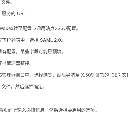
L 文件。
M 服务的 URL
Webex转至配置
>通用站点
>SSO
配置。
议
下拉列表中，选择
SAML 2.0
。
现有配置，某些字段可能已预填。
证书管理器
链接。
书管理器
窗口中，选择
浏览
，然后导航至 X.509 证书的 .CER
ER 文件，然后选择
确定
。
。
配置
页面上输入必填信息，然后选择要启用的选项。
。