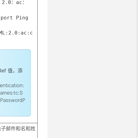
：2.0：ac：
sport Ping
ML:2.0:ac:c
sRef 值，添
entication:
names:tc:S
s:PasswordP
电子邮件和名和姓