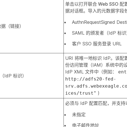
单击以打开
联合 Web SSO 配
据
对话框。导入的元数据字段
AuthnRequestSigned Desti
元数据（链接）
SAML 的颁发者（IdP 标
客户 SSO 服务登录 URL
URI 将唯一地标识 IdP。该
份访问管理（IAM）系统中的
IdP XML 文件中（例如：
ent
（IdP 标识）
http://adfs20-fed-
srv.adfs.webexeagle.c
)
ices/trust"
必须与 IdP 配置匹配，并支
未指定
电子邮件地址