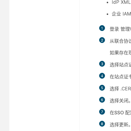
IdP XM
企业 IA
1
登录 管理
2
从
联合协
如果存在
3
选择
站点
4
在
站点证
5
选择 .C
6
选择
关闭
7
在
SSO 
8
选择
更新