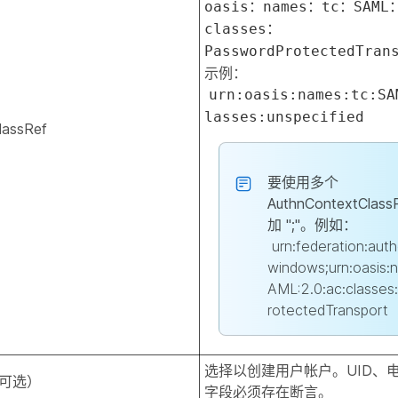
oasis：names：tc：SAML
classes：
PasswordProtectedTran
示例：
urn:oasis:names:tc:SA
lasses:unspecified
lassRef
要使用多个
AuthnContextClas
加 ";"。例如：
urn:federation:auth
windows;urn:oasis:
AML:2.0:ac:classe
rotectedTransport
选择以创建用户帐户。UID、
可选）
字段必须存在断言。