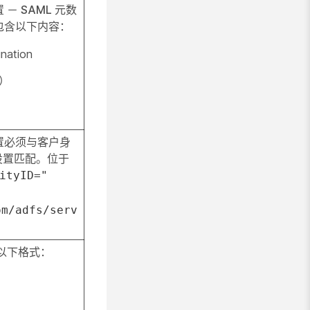
置 － SAML 元数
包含以下内容：
nation
识）
配置必须与客户身
设置匹配。位于
ityID="
om/adfs/serv
持以下格式：