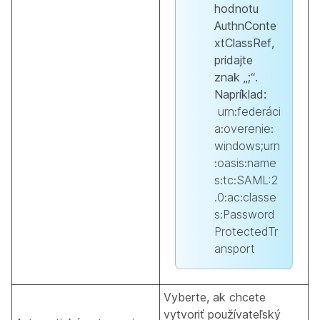
hodnotu
AuthnConte
xtClassRef,
pridajte
znak „;“.
Napríklad:
urn:federáci
a:overenie:
windows;urn
:oasis:name
s:tc:SAML:2
.0:ac:classe
s:Password
ProtectedTr
ansport
Vyberte, ak chcete
vytvoriť používateľský