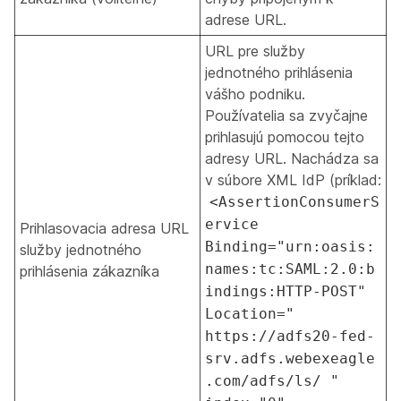
adrese URL.
URL pre služby
jednotného prihlásenia
vášho podniku.
Používatelia sa zvyčajne
prihlasujú pomocou tejto
adresy URL. Nachádza sa
v súbore XML IdP (príklad:
<AssertionConsumerS
ervice
Prihlasovacia adresa URL
Binding="urn:oasis:
služby jednotného
names:tc:SAML:2.0:b
prihlásenia zákazníka
indings:HTTP-POST"
Location="
https://adfs20-fed-
srv.adfs.webexeagle
.com/adfs/ls/ "