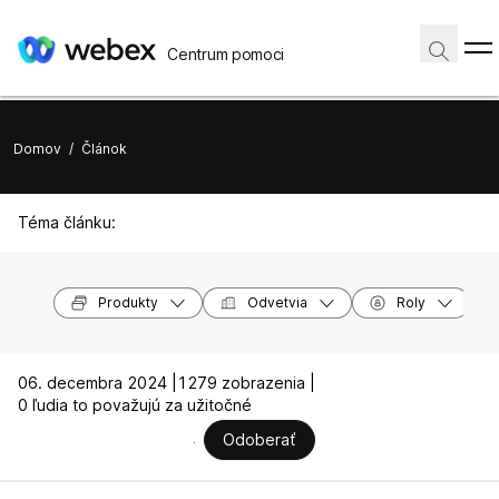
Centrum pomoci
Domov
/
Článok
Téma článku:
Produkty
Odvetvia
Roly
06. decembra 2024 |
1279 zobrazenia |
0 ľudia to považujú za užitočné
Odoberať