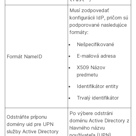
Musí zodpovedať
konfigurácii IdP, pričom sú
podporované nasledujúce
formáty:
Nešpecifikované
E-mailová adresa
Formát NameID
X509 Názov
predmetu
Identifikátor entity
Trvalý identifikátor
Po výbere odstráni
Odstráňte príponu
doménu Active Directory z
domény uid pre UPN
hlavného názvu
služby Active Directory
používateľa (UPN).