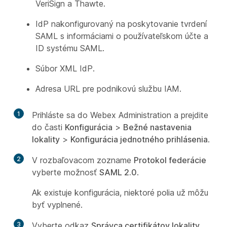
VeriSign a Thawte.
IdP nakonfigurovaný na poskytovanie tvrdení
SAML s informáciami o používateľskom účte a
ID systému SAML.
Súbor XML IdP.
Adresa URL pre podnikovú službu IAM.
1
Prihláste sa do Webex Administration a prejdite
do časti
Konfigurácia
>
Bežné nastavenia
lokality
>
Konfigurácia jednotného prihlásenia
.
2
V rozbaľovacom zozname
Protokol federácie
vyberte možnosť
SAML 2.0
.
Ak existuje konfigurácia, niektoré polia už môžu
byť vyplnené.
3
Vyberte odkaz
Správca certifikátov lokality
.