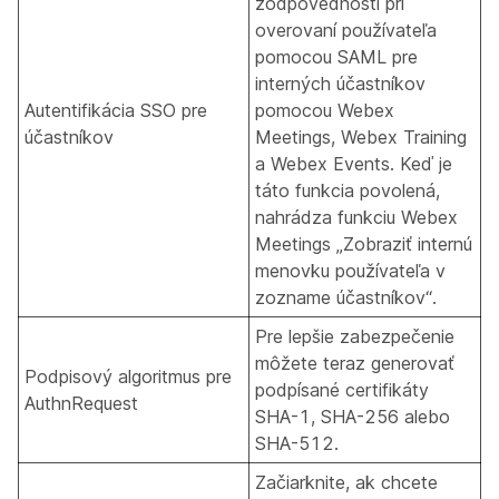
zodpovednosti pri
overovaní používateľa
pomocou SAML pre
interných účastníkov
Autentifikácia SSO pre
pomocou Webex
účastníkov
Meetings, Webex Training
a Webex Events. Keď je
táto funkcia povolená,
nahrádza funkciu Webex
Meetings „Zobraziť internú
menovku používateľa v
zozname účastníkov“.
Pre lepšie zabezpečenie
môžete teraz generovať
Podpisový algoritmus pre
podpísané certifikáty
AuthnRequest
SHA-1, SHA-256 alebo
SHA-512.
Začiarknite, ak chcete