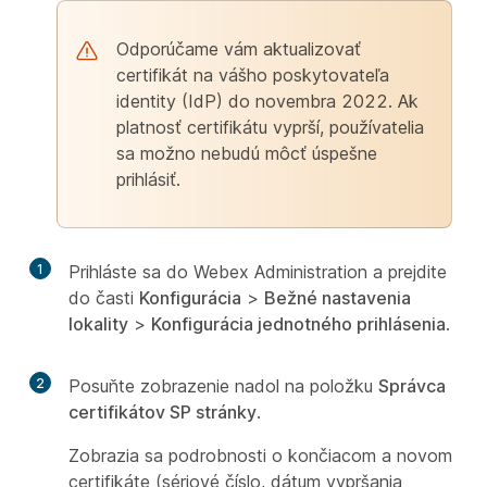
Odporúčame vám aktualizovať
certifikát na vášho poskytovateľa
identity (IdP) do novembra 2022. Ak
platnosť certifikátu vyprší, používatelia
sa možno nebudú môcť úspešne
prihlásiť.
1
Prihláste sa do Webex Administration a prejdite
do časti
Konfigurácia
>
Bežné nastavenia
lokality
>
Konfigurácia jednotného prihlásenia
.
2
Posuňte zobrazenie nadol na položku
Správca
certifikátov SP stránky
.
Zobrazia sa podrobnosti o končiacom a novom
certifikáte (sériové číslo, dátum vypršania