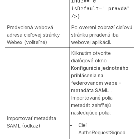
index="0"
isDefault=" pravda"
/>)
Predvolená webová
Po overení zobrazí cieľovú
adresa cieľovej stránky
stránku priradenú iba
Webex (voliteľné)
webovej aplikácii.
Kliknutím otvoríte
dialógové okno
Konfigurácia jednotného
prihlásenia na
federovanom webe –
metadáta SAML
.
Importované polia
metadát zahŕňajú
nasledujúce polia:
Importovať metadáta
Cieľ
SAML (odkaz)
AuthnRequestSigned