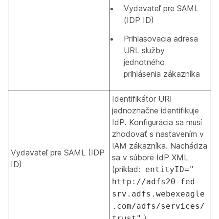
Vydavateľ pre SAML
(IDP ID)
Prihlasovacia adresa
URL služby
jednotného
prihlásenia zákazníka
Identifikátor URI
jednoznačne identifikuje
IdP. Konfigurácia sa musí
zhodovať s nastavením v
IAM zákazníka. Nachádza
Vydavateľ pre SAML (IDP
sa v súbore IdP XML
ID)
(príklad:
entityID="
http://adfs20-fed-
srv.adfs.webexeagle
.com/adfs/services/
)
trust"