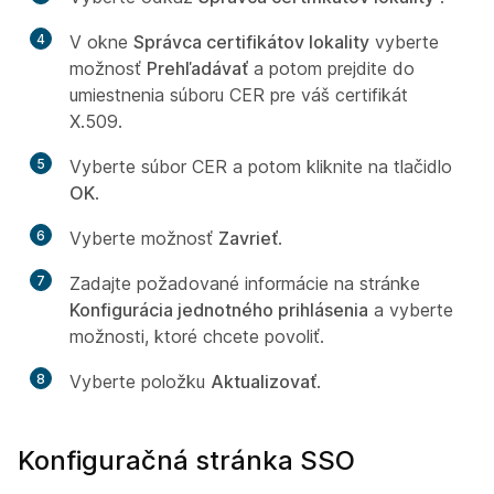
4
V okne
Správca certifikátov lokality
vyberte
možnosť
Prehľadávať
a potom prejdite do
umiestnenia súboru CER pre váš certifikát
X.509.
5
Vyberte súbor CER a potom kliknite na tlačidlo
OK
.
6
Vyberte možnosť
Zavrieť
.
7
Zadajte požadované informácie na stránke
Konfigurácia jednotného prihlásenia
a vyberte
možnosti, ktoré chcete povoliť.
8
Vyberte položku
Aktualizovať
.
Konfiguračná stránka SSO