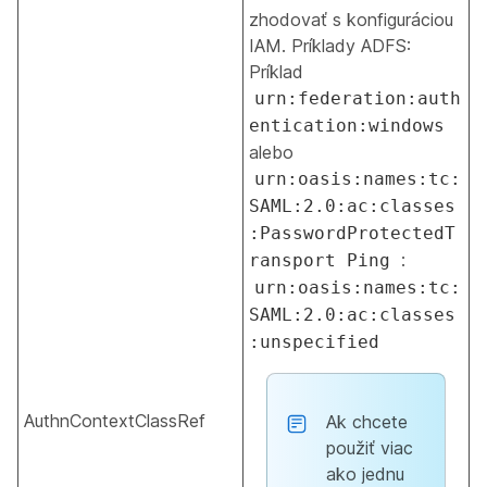
zhodovať s konfiguráciou
IAM. Príklady ADFS:
Príklad
urn:federation:auth
entication:windows
alebo
urn:oasis:names:tc:
SAML:2.0:ac:classes
:PasswordProtectedT
:
ransport Ping
urn:oasis:names:tc:
SAML:2.0:ac:classes
:unspecified
AuthnContextClassRef
Ak chcete
použiť viac
ako jednu