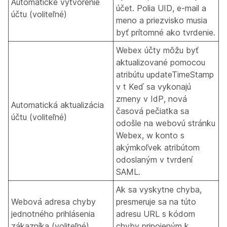
Automatické vytvorenie
účet. Polia UID, e-mail a
účtu (voliteľné)
meno a priezvisko musia
byť prítomné ako tvrdenie.
Webex účty môžu byť
aktualizované pomocou
atribútu updateTimeStamp
v t Keď sa vykonajú
zmeny v IdP, nová
Automatická aktualizácia
časová pečiatka sa
účtu (voliteľné)
odošle na webovú stránku
Webex, w konto s
akýmkoľvek atribútom
odoslaným v tvrdení
SAML.
Ak sa vyskytne chyba,
Webová adresa chyby
presmeruje sa na túto
jednotného prihlásenia
adresu URL s kódom
zákazníka (voliteľné)
chyby pripojeným k