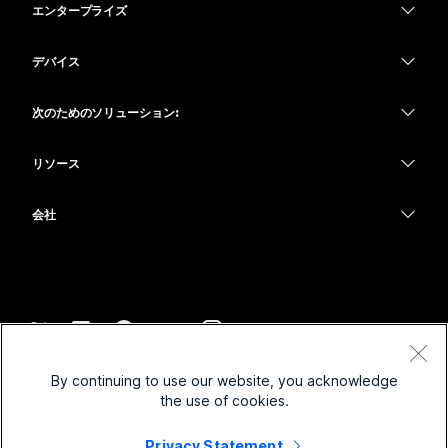
エンタープライズ
Webex アプリ
Webex スイート
デバイス
Meetings
Calling
ヘッドセット
Calling
次のためのソリューション:
Meetings
カメラ
教育
メッセージング
メッセージング
リソース
Desk シリーズ
ヘルスケア
画面共有
ダウンロード
Slido
Room シリーズ
会社
行政
テストミーティングに参加
ウェビナー
Cisco
Board シリーズ
財務
オンラインクラス
Events
サポートへお問い合わせ
Phone シリーズ
スポーツとエンターテインメント
インテグレーション
Contact Center
セールスに問い合わせ
アクセサリ
フロントライン
アクセシビリティ
CPaaS
利用規約
Webex Blog
By continuing to use our website, you acknowledge
非営利
プライバシーステートメント
インクルージョン
セキュリティ
the use of cookies.
Webex ソート リーダーシップ
クッキー
スタートアップ
ライブ & オンデマンド ウェビナー
Control Hub
Privacy Statement
Webex Merch Store
商標