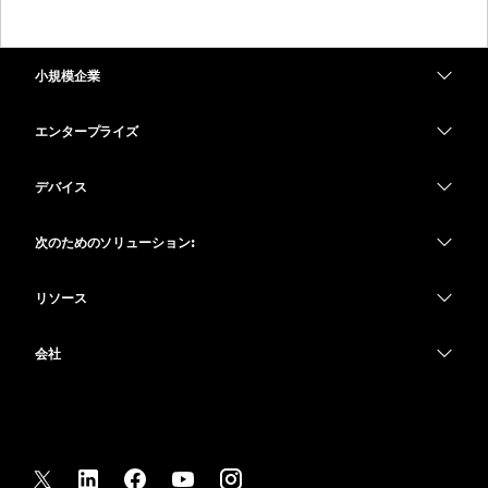
小規模企業
価格
エンタープライズ
Webex アプリ
Webex スイート
デバイス
Meetings
Calling
ヘッドセット
Calling
次のためのソリューション:
Meetings
カメラ
教育
メッセージング
メッセージング
リソース
Desk シリーズ
ヘルスケア
画面共有
ダウンロード
Slido
Room シリーズ
会社
行政
テストミーティングに参加
ウェビナー
Cisco
Board シリーズ
財務
オンラインクラス
Events
サポートへお問い合わせ
Phone シリーズ
スポーツとエンターテインメント
インテグレーション
Contact Center
セールスに問い合わせ
アクセサリ