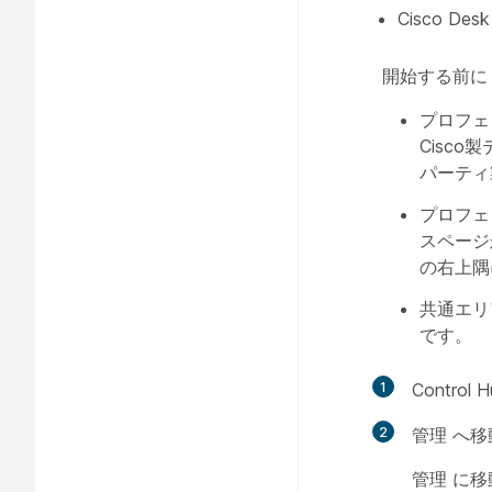
Cisco De
開始する前に
プロフェ
Cisco
パーティ
プロフェ
スページ
の右上
共通エリ
です。
1
Contro
2
管理
へ移
管理
に移