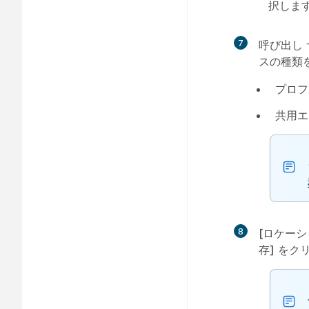
択しま
7
呼び出し
スの種類
プロフ
共用エ
8
[ロケーシ
存]
をクリ