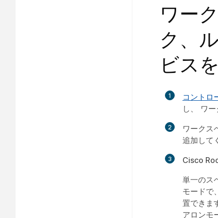
ワー
ク、
ビス
1
コントロ
し、
ワー
2
ワークス
追加して
3
Cisco R
単一のス
モードで
置できま
アロンモ