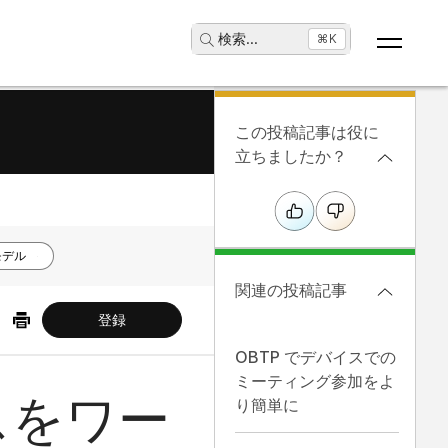
検索
...
⌘K
この投稿記事は役に
立ちましたか？
モデル
関連の投稿記事
登録
OBTP でデバイスでの
ミーティング参加をよ
スをワー
り簡単に