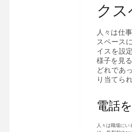
クス
人々は仕事
スペースに
イスを設
様子を見
どれであ
り当てられ
電話
人々は職場にい