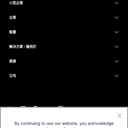
小型企業
定價
企業
Webex 應用程式
Webex Suite
裝置
Meetings
Calling
耳機
Calling
解決方案，適用於
Meetings
攝影機
教育
Messaging
Messaging
資源
Desk 系列
醫療保健
螢幕共用
下載
Slido
Room 系列
公司
政府
加入測驗會議
Webinars
Cisco
Board 系列
財務
線上課程
Events
聯絡技術支援
電話系列
運動與娛樂
整合
Contact Center
聯絡銷售人員
配件
前線
協助工具
CPaaS
條款和條件
Webex 部落格
By continuing to use our website, you acknowledge
非營利
隱私權聲明
包容性
安全性