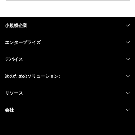
小規模企業
価格
エンタープライズ
Webex アプリ
Webex スイート
デバイス
Meetings
Calling
ヘッドセット
Calling
次のためのソリューション:
Meetings
カメラ
メッセージング
教育
メッセージング
リソース
Desk シリーズ
画面共有
ヘルスケア
Slido
ダウンロード
Room シリーズ
会社
行政
ウェビナー
テストミーティングに参加
Board シリーズ
Cisco
財務
Events
オンラインクラス
Phone シリーズ
サポートへお問い合わせ
スポーツとエンターテインメント