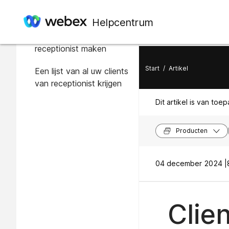
In dit artikel
Helpcentrum
Een client van
receptionist maken
Start
/
Artikel
Een lijst van al uw clients
van receptionist krijgen
Dit artikel is van toe
Producten
04 december 2024 |
Clien