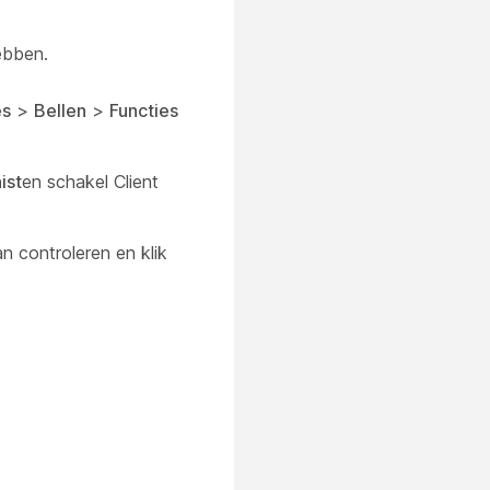
ebben.
es
>
Bellen
>
Functies
ist
en schakel Client
n controleren en klik