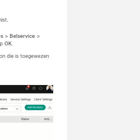
ist.
es
>
Belservice
>
op
OK.
oon die is toegewezen