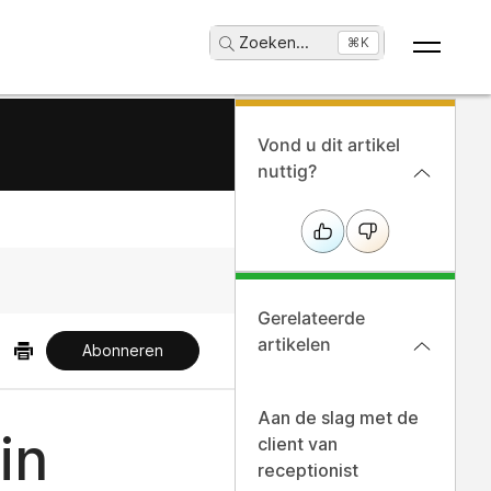
Zoeken
...
⌘K
Vond u dit artikel
nuttig?
Gerelateerde
artikelen
Abonneren
Aan de slag met de
in
client van
receptionist