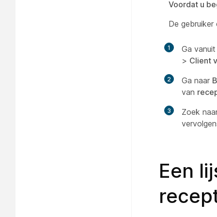
Voordat u be
De gebruiker 
1
Ga vanuit
>
Client 
2
Ga naar
B
van
recep
3
Zoek naar
vervolge
Een li
recept