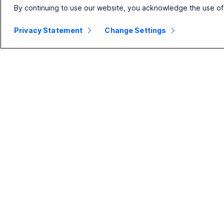
By continuing to use our website, you acknowledge the use of
Privacy Statement
Change Settings
Klein
Organisatie
Appar
bedrijf
Webex Suite
Headset
Prijzen
Calling
Camera'
Webex-app
Meetings
Bureaus
Meetings
Berichten
Room-se
Calling
Slido
Board-s
Berichten
Webinars
Telefoon
Scherm
Events
Accesso
delen
Contact
Center
CPaaS