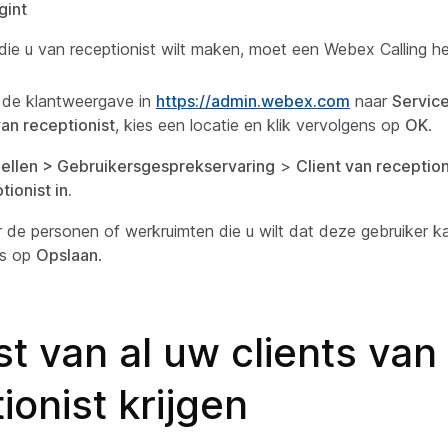
gint
die u van receptionist wilt maken, moet een Webex Calling h
 de klantweergave in
https://admin.webex.com
naar
Servic
van receptionist
, kies een locatie en klik vervolgens op
OK
.
ellen >
Gebruikersgesprekservaring
>
Client van reception
tionist in.
 de personen of werkruimten die u wilt dat deze gebruiker ka
ns op
Opslaan
.
jst van al uw clients van
ionist krijgen