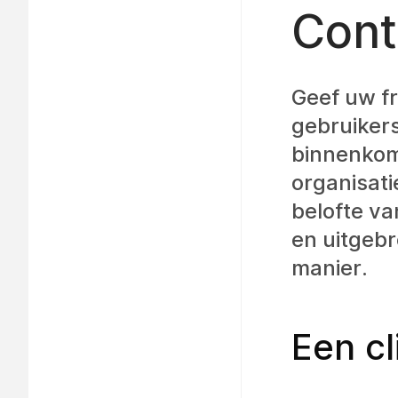
Cont
Geef uw fr
gebruikers
binnenkom
organisati
belofte va
en uitgebr
manier.
Een cl