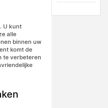
. U kunt
ze alle
onen binnen uw
ient komt de
n te verbeteren
vriendelijke
aken