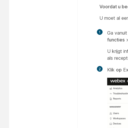
Voordat u be
U moet al een
1
Ga vanuit
functies
U krijgt 
als recep
2
Klik
op
Exp