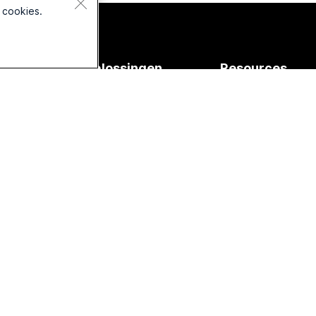
 cookies.
aten
Oplossingen
Resources
voor
s
Downloads
Onderwijs
s
Deelnemen aan ee
testvergadering
Gezondheidszorg
erie
Online cursussen
Overheid
rie
Integraties
Financiën
erie
Toegankelijkheid
Entertainment en
serie
volwassen
Inclusiviteit
ires
Frontline
Live webinars en w
aanvraag
Non-
profitorganisaties
Webex-community