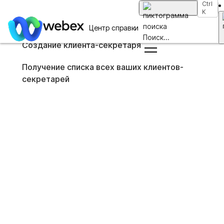
Ctrl
В этой статье
K
Создание клиента-секретаря
В этой статье
Получение списка всех ваших клиентов-секретарей
Центр справки
Поиск
...
Главная
Создание клиента-секретаря
/
Статья
Получение списка всех ваших клиентов-
04 декабря 2024 г. |
секретарей
810 – просмотры |
0 – пользователи,
которые сочли этот материал полезным
Клиент-секретарь в Control Hub
В этой статье
Отправить обратную связь?
Обеспечьте поддержку для нужд сотрудников
административного офиса. Можно настроить пользователей в
качестве телефонных операторов, чтобы они могли проверить
все входящие вызовы определенных пользователей в вашей
организации. Функция клиента-секретаря позволяет
реализовать IP-телефонию за счет улучшения бизнес-процессов