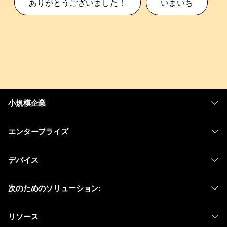
ありがとうございました！
いまいち
小規模企業
価格
エンタープライズ
Webex アプリ
Webex スイート
デバイス
Meetings
Calling
ヘッドセット
Calling
次のためのソリューション:
Meetings
カメラ
メッセージング
教育
メッセージング
リソース
Desk シリーズ
画面共有