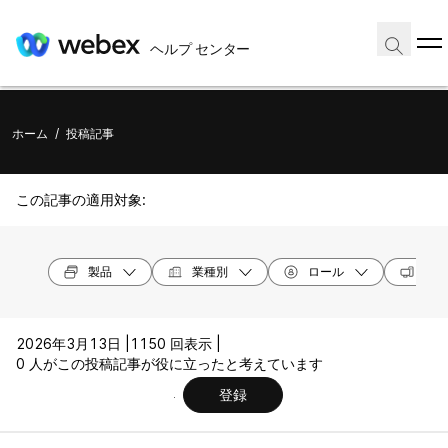
ヘルプ センター
ホーム
/
投稿記事
この記事の適用対象:
製品
業種別
ロール
オペ
2026年3月13日 |
1150 回表示 |
0 人がこの投稿記事が役に立ったと考えています
登録