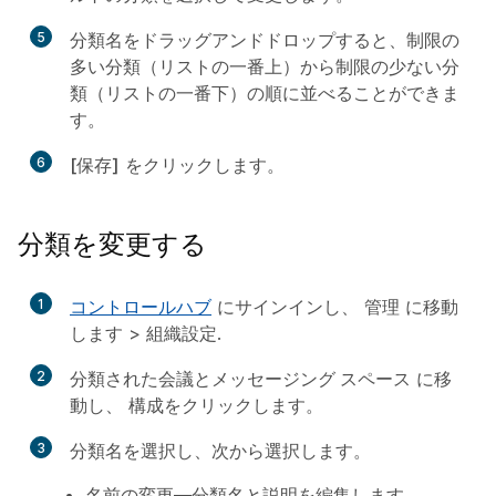
5
分類名をドラッグアンドドロップすると、制限の
多い分類（リストの一番上）から制限の少ない分
類（リストの一番下）の順に並べることができま
す。
6
[保存]
をクリックします。
分類を変更する
1
コントロールハブ
にサインインし、
管理
に移動
します >
組織設定
.
2
分類された会議とメッセージング スペース
に移
動し、
構成
をクリックします。
3
分類名を選択し、次から選択します。
名前の変更
—分類名と説明を編集します。