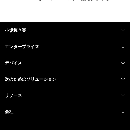
小規模企業
価格
エンタープライズ
Webex アプリ
Webex スイート
デバイス
Meetings
Calling
ヘッドセット
Calling
次のためのソリューション:
Meetings
カメラ
メッセージング
教育
メッセージング
リソース
Desk シリーズ
画面共有
ヘルスケア
Slido
ダウンロード
Room シリーズ
会社
行政
ウェビナー
テストミーティングに参加
Board シリーズ
Cisco
財務
Events
オンラインクラス