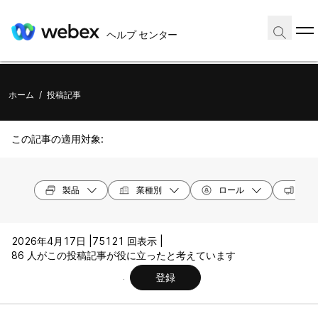
ヘルプ センター
ホーム
/
投稿記事
この記事の適用対象:
製品
業種別
ロール
オペ
2026年4月17日 |
75121 回表示 |
86 人がこの投稿記事が役に立ったと考えています
登録