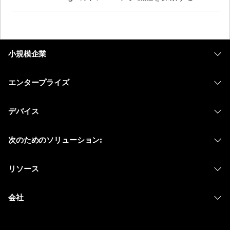
小規模企業
価格
エンタープライズ
Webex アプリ
Webex スイート
デバイス
Meetings
Calling
ヘッドセット
Calling
次のためのソリューション:
Meetings
カメラ
メッセージング
教育
メッセージング
リソース
Desk シリーズ
画面共有
ヘルスケア
Slido
ダウンロード
Room シリーズ
会社
行政
ウェビナー
テストミーティングに参加
Board シリーズ
Cisco
財務
Events
オンラインクラス