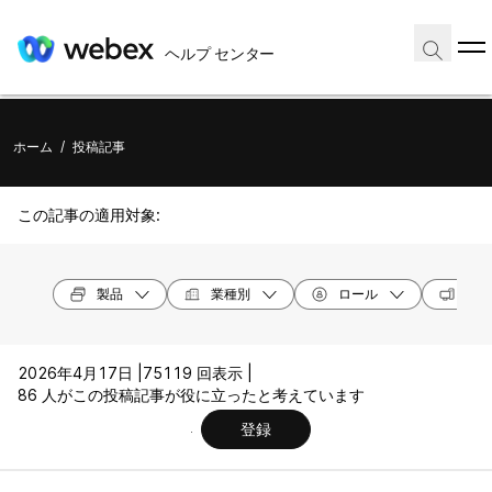
ヘルプ センター
ホーム
/
投稿記事
この記事の適用対象:
製品
業種別
ロール
オペ
2026年4月17日 |
75119 回表示 |
86 人がこの投稿記事が役に立ったと考えています
登録